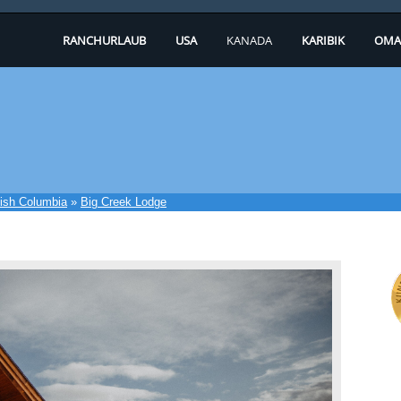
RANCHURLAUB
USA
KANADA
KARIBIK
OMA
tish Columbia
»
Big Creek Lodge