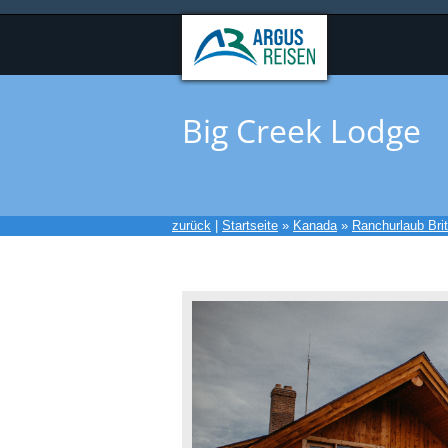
Big Creek Lodge
zurück
|
Startseite
»
Kanada
»
Ranchurlaub Bri