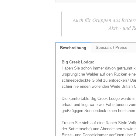
Auch für Gruppen aus Reitern
Aktiv- und R
Specials / Preise
Beschreibung
Big Creek Lodge:
Haben Sie schon immer davon geträumt kri
ursprüngliche Wälder auf den Rücken ein
schneebedeckte Gipfel zu entdecken? Dann
schier nie enden wollenden Weite British 
Die komfortable Big Creek Lodge wurde im
erbaut und liegt ca. zwei Fahrstunden vom
großzügigen Sonnendeck einen herrlichen 
Freuen Sie sich auf eine Ranch-Style-Voll
der Satteltasche) und Abendessen sowie ni
Einzel- und Doppelzimmer verfügen über