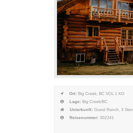
Ort:
Big Creek, BC VOL 1 KO
Lage:
Big Creek/BC
Unterkunft:
Guest Ranch, 3 Ster
Reisenummer:
302241