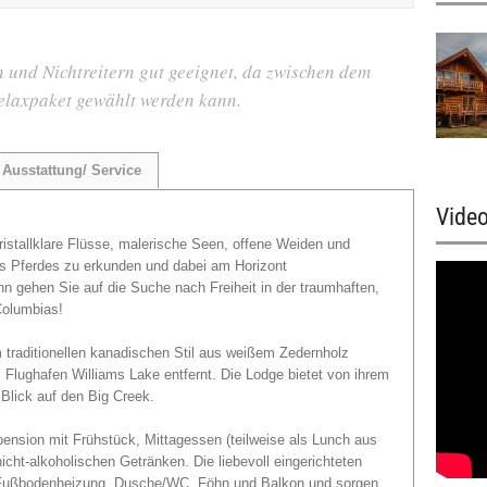
 und Nichtreitern gut geeignet, da zwischen dem
elaxpaket gewählt werden kann.
Ausstattung/ Service
Vide
stallklare Flüsse, malerische Seen, offene Weiden und
es Pferdes zu erkunden und dabei am Horizont
 gehen Sie auf die Suche nach Freiheit in der traumhaften,
Columbias!
 traditionellen kanadischen Stil aus weißem Zedernholz
 Flughafen Williams Lake entfernt. Die Lodge bietet von ihrem
Blick auf den Big Creek.
pension mit Frühstück, Mittagessen (teilweise als Lunch aus
cht-alkoholischen Getränken. Die liebevoll eingerichteten
 Fußbodenheizung, Dusche/WC, Föhn und Balkon und sorgen