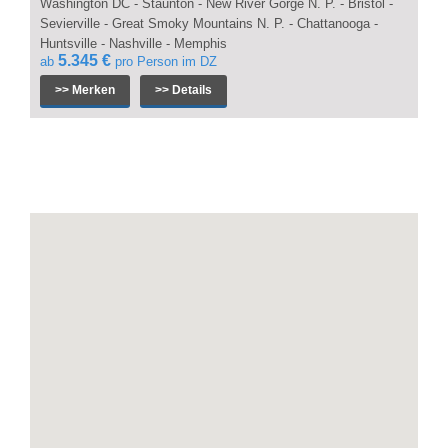
Washington DC - Staunton -
New River Gorge N. P. - Bristol -
Sevierville - Great Smoky Mountains N. P. - Chattanooga -
Huntsville - Nashville - Memphis
5.345 €
ab
pro Person im DZ
>> Merken
>> Details