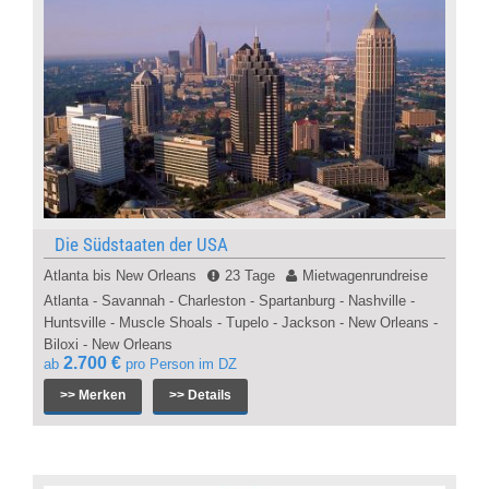
Die Südstaaten der USA
Atlanta bis New Orleans
23 Tage
Mietwagenrundreise
Atlanta - Savannah - Charleston - Spartanburg - Nashville -
Huntsville - Muscle Shoals - Tupelo - Jackson - New Orleans -
Biloxi - New Orleans
2.700 €
ab
pro Person im DZ
>> Merken
>> Details