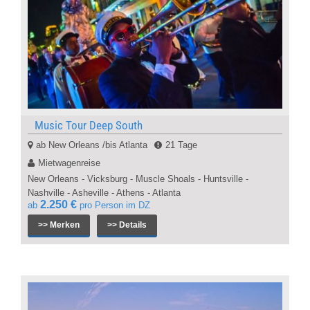
Music Tour Deep South
ab New Orleans /bis Atlanta
21 Tage
Mietwagenreise
New Orleans - Vicksburg - Muscle Shoals - Huntsville -
Nashville - Asheville - Athens - Atlanta
2.250 €
ab
pro Person im DZ
>> Merken
>> Details