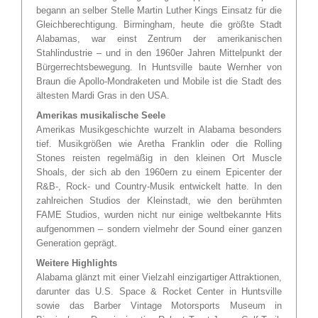
begann an selber Stelle Martin Luther Kings Einsatz für die
Gleichberechtigung. Birmingham, heute die größte Stadt
Alabamas, war einst Zentrum der amerikanischen
Stahlindustrie – und in den 1960er Jahren Mittelpunkt der
Bürgerrechtsbewegung. In Huntsville baute Wernher von
Braun die Apollo-Mondraketen und Mobile ist die Stadt des
ältesten Mardi Gras in den USA.
Amerikas musikalische Seele
Amerikas Musikgeschichte wurzelt in Alabama besonders
tief. Musikgrößen wie Aretha Franklin oder die Rolling
Stones reisten regelmäßig in den kleinen Ort Muscle
Shoals, der sich ab den 1960ern zu einem Epicenter der
R&B-, Rock- und Country-Musik entwickelt hatte. In den
zahlreichen Studios der Kleinstadt, wie den berühmten
FAME Studios, wurden nicht nur einige weltbekannte Hits
aufgenommen – sondern vielmehr der Sound einer ganzen
Generation geprägt.
Weitere Highlights
Alabama glänzt mit einer Vielzahl einzigartiger Attraktionen,
darunter das U.S. Space & Rocket Center in Huntsville
sowie das Barber Vintage Motorsports Museum in