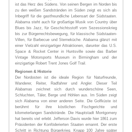
ist das Herz des Südens. Von seinen Bergen im Norden bis
zu den weißen Sandstränden im Süden zeigt es sich als
Inbegriff für die gastfreundliche Lebensart der Südstaaten.
Alabama steht auch für großartige Musik von Country über
Blues bis Jazz, für Geschichtsstoff vom Sezessionskrieg
bis zur Bürgerrechtsbewegung, für klassische Südstaaten-
Villen, für Barbecue und Sterneküche. Alabama glänzt mit
einer Vielzahl einzigartiger Attraktionen, darunter das U.S.
Space & Rocket Center in Huntsville sowie das Barber
Vintage Motorsports Museum in Birmingham und der
einzigartige Robert Trent Jones Golf Trail.
Regionen & Historie
Der Nordosten ist die ideale Region für Naturfreunde,
Wanderer, Reiter, Radfahrer und Angler. Dieser Teil
Alabamas zeichnet sich durch wunderschöne Seen,
Schluchten, Täler, Berge und Höhlen aus. Im Süden zeigt
sich Alabama von einer anderen Seite. Die Golfküste ist
berühmt für ihre köstlichen Fischgerichte und
kilometerlangen Sandstrände. Die Hauptstadt Montgomery
hat bereits viel erlebt. Jefferson Davis wurde hier 1861 zum
Präsidenten der Konföderierten Staaten ernannt. Der erste
Schritt in Richtung Bürgerkrieg. Knapp 100 Jahre später