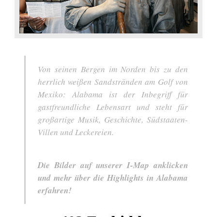
Von seinen Bergen im Norden bis zu den
herrlich weißen Sandstränden am Golf von
Mexiko: Alabama ist der Inbegriff für
gastfreundliche Lebensart und steht für
großartige Musik, Geschichte, Südstaaten-
Villen und Leckereien.
Die Bilder auf unserer I-Map anklicken
und mehr über die Highlights in Alabama
erfahren!