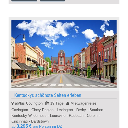
Kentuckys schönste Seiten erleben
ab/bis Covington
19 Tage
Mietwagenreise
Covington - Cincy Region - Lexington - Derby - Bourbon -
Kentucky Wilderness - Louisville - Paducah - Corbin -
Cincinnati - Bardstown
3.295 €
ab
pro Person im DZ