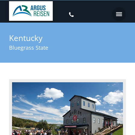
Kentucky
Bluegrass State