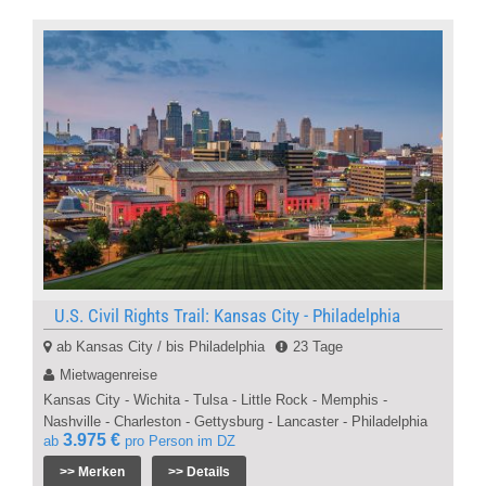
U.S. Civil Rights Trail: Kansas City - Philadelphia
ab Kansas City / bis Philadelphia
23 Tage
Mietwagenreise
Kansas City - Wichita - Tulsa - Little Rock - Memphis -
Nashville - Charleston - Gettysburg - Lancaster - Philadelphia
3.975 €
ab
pro Person im DZ
>> Merken
>> Details