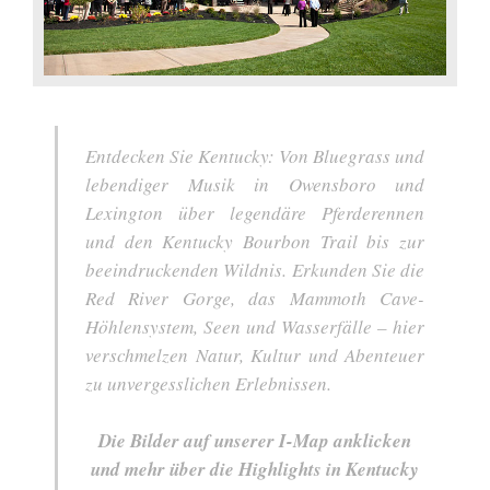
Entdecken Sie Kentucky: Von Bluegrass und
lebendiger Musik in Owensboro und
Lexington über legendäre Pferderennen
und den Kentucky Bourbon Trail bis zur
beeindruckenden Wildnis. Erkunden Sie die
Red River Gorge, das Mammoth Cave-
Höhlensystem, Seen und Wasserfälle – hier
verschmelzen Natur, Kultur und Abenteuer
zu unvergesslichen Erlebnissen.
Die Bilder auf unserer I-Map anklicken
und mehr über die Highlights in Kentucky