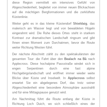
diese Region vermittelt ein intensives Gefühl von
Abgeschiedenheit, begleitet von immer neuen Blickachsen
auf die mächtigen Bergformationen und die zerklüftete
Küstenlinie.
Weiter geht es in das kleine Küstendorf
Shieldaig
, das
malerisch am Wasser liegt und von bewaldeten Hügeln
eingerahmt wird. Die Ruhe dieses Ortes steht in starkem
Kontrast zur dramatischen Landschaft ringsum und gibt
Ihnen einen Moment zum Durchatmen, bevor die Route
weiter Richtung Westen führt.
Der nächste Abschnitt zählt zu den spektakulärsten der
gesamten Tour: die Fahrt über den
Bealach na Bà
nach
Applecross. Diese hochalpine Passstraße windet sich in
engen Serpentinen durch eine fast alpine
Hochgebirgslandschaft und eröffnet immer wieder weite
Blicke über Küste und Inselwelt. In
Applecross
selbst
erwartet Sie ein abgelegenes Dorf, das trotz seiner
Abgeschiedenheit eine besondere Atmosphäre ausstrahlt
und für eine Mittagspause genutzt wird.
Am Nachmittag führt die Route entlang der Küste in
Richtung Loch Duich, wo sich schließlich eines der