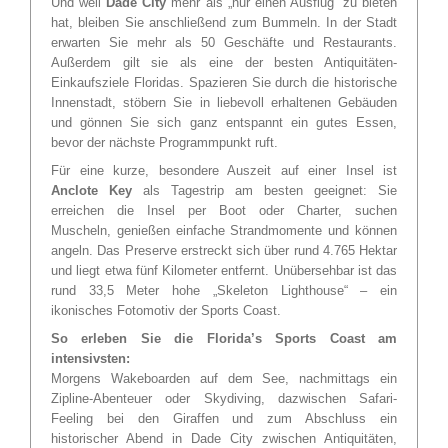
Und weil
Dade City
mehr als „nur einen Ausflug“ zu bieten
hat, bleiben Sie anschließend zum Bummeln. In der Stadt
erwarten Sie mehr als 50 Geschäfte und Restaurants.
Außerdem gilt sie als eine der besten Antiquitäten-
Einkaufsziele Floridas. Spazieren Sie durch die historische
Innenstadt, stöbern Sie in liebevoll erhaltenen Gebäuden
und gönnen Sie sich ganz entspannt ein gutes Essen,
bevor der nächste Programmpunkt ruft.
Für eine kurze, besondere Auszeit auf einer Insel ist
Anclote Key
als Tagestrip am besten geeignet: Sie
erreichen die Insel per Boot oder Charter, suchen
Muscheln, genießen einfache Strandmomente und können
angeln. Das Preserve erstreckt sich über rund 4.765 Hektar
und liegt etwa fünf Kilometer entfernt. Unübersehbar ist das
rund 33,5 Meter hohe „Skeleton Lighthouse“ – ein
ikonisches Fotomotiv der Sports Coast.
So erleben Sie die Florida’s Sports Coast am
intensivsten:
Morgens Wakeboarden auf dem See, nachmittags ein
Zipline-Abenteuer oder Skydiving, dazwischen Safari-
Feeling bei den Giraffen und zum Abschluss ein
historischer Abend in Dade City zwischen Antiquitäten,