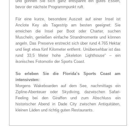
und gönnen Sie sich ganz entspannt ein gutes Essen,
bevor der nächste Programmpunkt ruft.
Für eine kurze, besondere Auszeit auf einer Insel ist
Anclote Key als Tagestrip am besten geeignet: Sie
erreichen die Insel per Boot oder Charter, suchen
Muscheln, genießen einfache Strandmomente und können
angeln. Das Preserve erstreckt sich über rund 4.765 Hektar
und liegt etwa fünf Kilometer entfernt. Unübersehbar ist das
rund 33,5 Meter hohe „Skeleton Lighthouse“ – ein
ikonisches Fotomotiv der Sports Coast.
So erleben Sie die Florida’s Sports Coast am
intensivsten:
Morgens Wakeboarden auf dem See, nachmittags ein
Zipline-Abenteuer oder Skydiving, dazwischen Safari-
Feeling bei den Giraffen und zum Abschluss ein
historischer Abend in Dade City zwischen Antiquitäten,
kleinen Läden und richtig guten Restaurants.