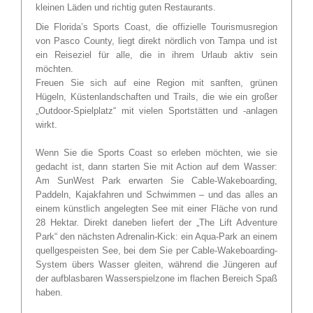
kleinen Läden und richtig guten Restaurants.
Die Florida’s Sports Coast, die offizielle Tourismusregion
von Pasco County, liegt direkt nördlich von Tampa und ist
ein Reiseziel für alle, die in ihrem Urlaub aktiv sein
möchten.
Freuen Sie sich auf eine Region mit sanften, grünen
Hügeln, Küstenlandschaften und Trails, die wie ein großer
„Outdoor-Spielplatz“ mit vielen Sportstätten und -anlagen
wirkt.
Wenn Sie die Sports Coast so erleben möchten, wie sie
gedacht ist, dann starten Sie mit Action auf dem Wasser:
Am SunWest Park erwarten Sie Cable-Wakeboarding,
Paddeln, Kajakfahren und Schwimmen – und das alles an
einem künstlich angelegten See mit einer Fläche von rund
28 Hektar. Direkt daneben liefert der „The Lift Adventure
Park“ den nächsten Adrenalin-Kick: ein Aqua-Park an einem
quellgespeisten See, bei dem Sie per Cable-Wakeboarding-
System übers Wasser gleiten, während die Jüngeren auf
der aufblasbaren Wasserspielzone im flachen Bereich Spaß
haben.