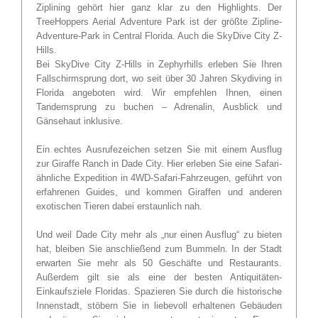
Ziplining gehört hier ganz klar zu den Highlights. Der
TreeHoppers Aerial Adventure Park ist der größte Zipline-
Adventure-Park in Central Florida. Auch die SkyDive City Z-
Hills.
Bei SkyDive City Z-Hills in Zephyrhills erleben Sie Ihren
Fallschirmsprung dort, wo seit über 30 Jahren Skydiving in
Florida angeboten wird. Wir empfehlen Ihnen, einen
Tandemsprung zu buchen – Adrenalin, Ausblick und
Gänsehaut inklusive.
Ein echtes Ausrufezeichen setzen Sie mit einem Ausflug
zur Giraffe Ranch in Dade City. Hier erleben Sie eine Safari-
ähnliche Expedition in 4WD-Safari-Fahrzeugen, geführt von
erfahrenen Guides, und kommen Giraffen und anderen
exotischen Tieren dabei erstaunlich nah.
Und weil Dade City mehr als „nur einen Ausflug“ zu bieten
hat, bleiben Sie anschließend zum Bummeln. In der Stadt
erwarten Sie mehr als 50 Geschäfte und Restaurants.
Außerdem gilt sie als eine der besten Antiquitäten-
Einkaufsziele Floridas. Spazieren Sie durch die historische
Innenstadt, stöbern Sie in liebevoll erhaltenen Gebäuden