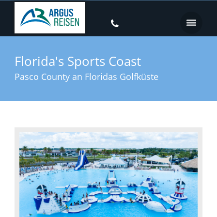
Florida's Sports Coast
Pasco County an Floridas Golfküste