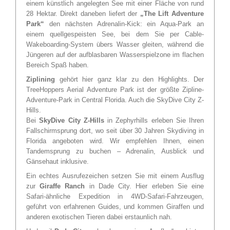
einem künstlich angelegten See mit einer Fläche von rund
28 Hektar. Direkt daneben liefert der
„The Lift Adventure
Park“
den nächsten Adrenalin-Kick: ein Aqua-Park an
einem quellgespeisten See, bei dem Sie per Cable-
Wakeboarding-System übers Wasser gleiten, während die
Jüngeren auf der aufblasbaren Wasserspielzone im flachen
Bereich Spaß haben.
Ziplining
gehört hier ganz klar zu den Highlights. Der
TreeHoppers Aerial Adventure Park ist der größte Zipline-
Adventure-Park in Central Florida. Auch die SkyDive City Z-
Hills.
Bei
SkyDive City Z-Hills
in Zephyrhills erleben Sie Ihren
Fallschirmsprung dort, wo seit über 30 Jahren Skydiving in
Florida angeboten wird. Wir empfehlen Ihnen, einen
Tandemsprung zu buchen – Adrenalin, Ausblick und
Gänsehaut inklusive.
Ein echtes Ausrufezeichen setzen Sie mit einem Ausflug
zur
Giraffe Ranch
in Dade City. Hier erleben Sie eine
Safari-ähnliche Expedition in 4WD-Safari-Fahrzeugen,
geführt von erfahrenen Guides, und kommen Giraffen und
anderen exotischen Tieren dabei erstaunlich nah.