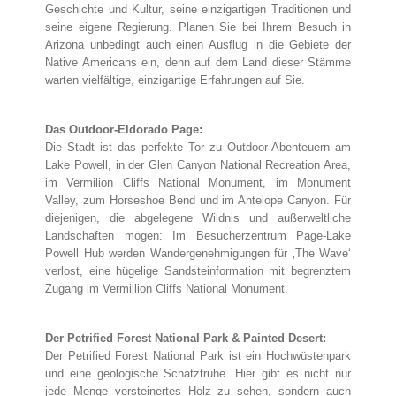
Geschichte und Kultur, seine einzigartigen Traditionen und
seine eigene Regierung. Planen Sie bei Ihrem Besuch in
Arizona unbedingt auch einen Ausflug in die Gebiete der
Native Americans ein, denn auf dem Land dieser Stämme
warten vielfältige, einzigartige Erfahrungen auf Sie.
Das Outdoor-Eldorado Page:
Die Stadt ist das perfekte Tor zu Outdoor-Abenteuern am
Lake Powell, in der Glen Canyon National Recreation Area,
im Vermilion Cliffs National Monument, im Monument
Valley, zum Horseshoe Bend und im Antelope Canyon. Für
diejenigen, die abgelegene Wildnis und außerweltliche
Landschaften mögen: Im Besucherzentrum Page-Lake
Powell Hub werden Wandergenehmigungen für ‚The Wave‘
verlost, eine hügelige Sandsteinformation mit begrenztem
Zugang im Vermillion Cliffs National Monument.
Der Petrified Forest National Park & Painted Desert:
Der Petrified Forest National Park ist ein Hochwüstenpark
und eine geologische Schatztruhe. Hier gibt es nicht nur
jede Menge versteinertes Holz zu sehen, sondern auch