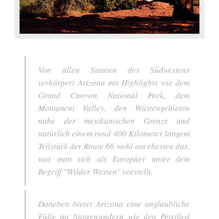
Von allen Staaten des Südwestens
verkörpert Arizona mit Highlights wie dem
Grand Canyon National Park, dem
Monument Valley, den Wüstengebieten
nahe der mexikanischen Grenze und
natürlich einem rund 400 Kilometer langem
Teilstück der Route 66 wohl am ehesten das,
was man sich als Europäer unter dem
Begriff "Wilder Westen" vorstellt.
Daneben bietet Arizona eine unglaubliche
Fülle an Naturwundern wie den Petrified