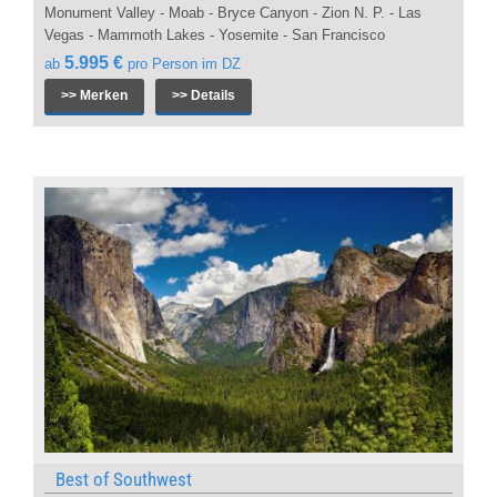
Monument Valley - Moab - Bryce Canyon - Zion N. P. - Las
Vegas - Mammoth Lakes - Yosemite - San Francisco
5.995 €
ab
pro Person im DZ
>> Merken
>> Details
Best of Southwest