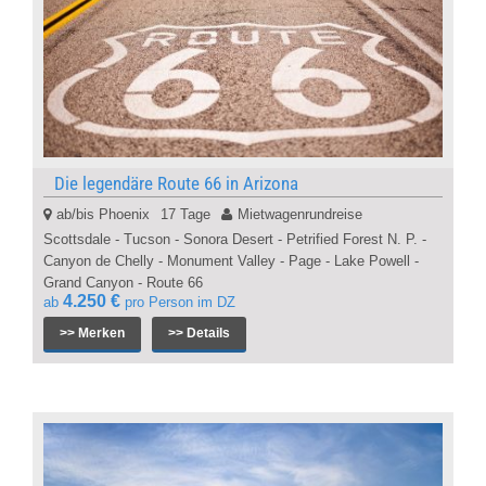
Die legendäre Route 66 in Arizona
ab/bis Phoenix
17 Tage
Mietwagenrundreise
Scottsdale - Tucson - Sonora Desert - Petrified Forest N. P. -
Canyon de Chelly - Monument Valley - Page - Lake Powell -
Grand Canyon - Route 66
4.250 €
ab
pro Person im DZ
>> Merken
>> Details