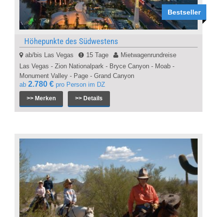
Bestseller
Höhepunkte des Südwestens
ab/bis Las Vegas
15 Tage
Mietwagenrundreise
Las Vegas - Zion Nationalpark - Bryce Canyon - Moab -
Monument Valley - Page - Grand Canyon
2.780 €
ab
pro Person im DZ
>> Merken
>> Details