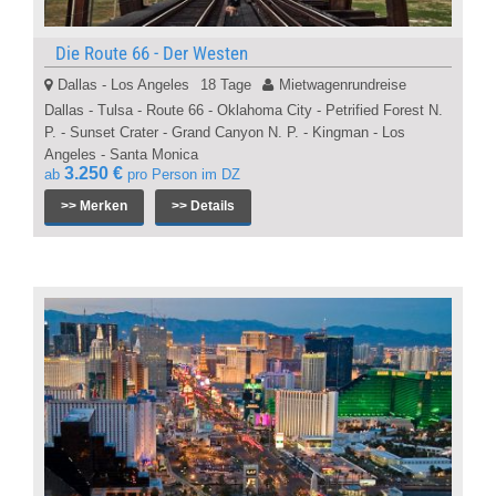
Die Route 66 - Der Westen
Dallas - Los Angeles
18 Tage
Mietwagenrundreise
Dallas - Tulsa - Route 66 - Oklahoma City - Petrified Forest N.
P. - Sunset Crater - Grand Canyon N. P. - Kingman - Los
Angeles - Santa Monica
3.250 €
ab
pro Person im DZ
>> Merken
>> Details