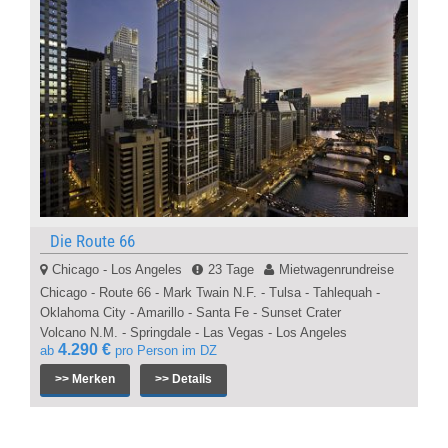
Die Route 66
Chicago - Los Angeles
23 Tage
Mietwagenrundreise
Chicago - Route 66 - Mark Twain N.F. - Tulsa - Tahlequah -
Oklahoma City - Amarillo - Santa Fe - Sunset Crater
Volcano N.M. - Springdale - Las Vegas - Los Angeles
4.290 €
ab
pro Person im DZ
>> Merken
>> Details