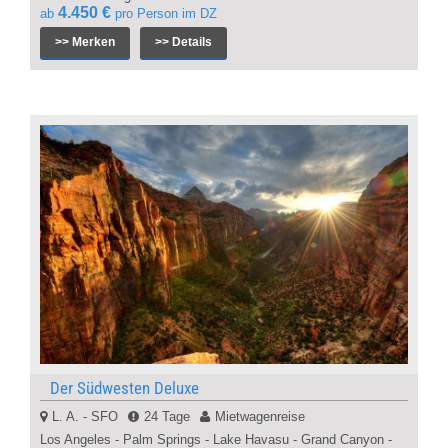
4.450 €
ab
pro Person im DZ
>> Merken
>> Details
Der Südwesten Deluxe
L. A. - SFO
24 Tage
Mietwagenreise
Los Angeles - Palm Springs - Lake Havasu - Grand Canyon -