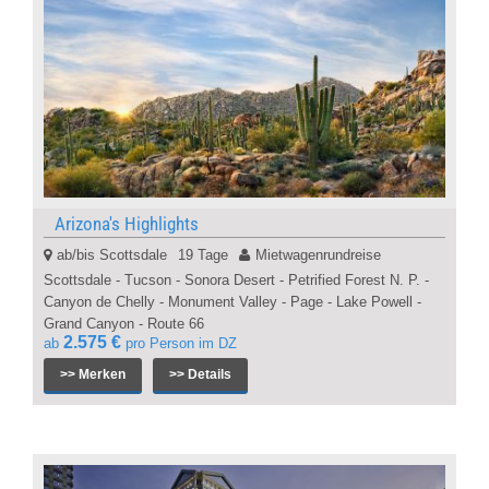
Arizona's Highlights
ab/bis Scottsdale
19 Tage
Mietwagenrundreise
Scottsdale - Tucson - Sonora Desert - Petrified Forest N. P. -
Canyon de Chelly - Monument Valley - Page - Lake Powell -
Grand Canyon - Route 66
2.575 €
ab
pro Person im DZ
>> Merken
>> Details