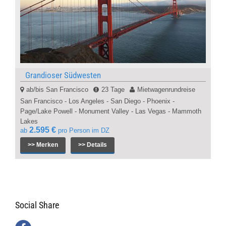
Grandioser Südwesten
ab/bis San Francisco
23 Tage
Mietwagenrundreise
San Francisco - Los Angeles - San Diego - Phoenix -
Page/Lake Powell - Monument Valley - Las Vegas - Mammoth
Lakes
2.595 €
ab
pro Person im DZ
>> Merken
>> Details
Social Share