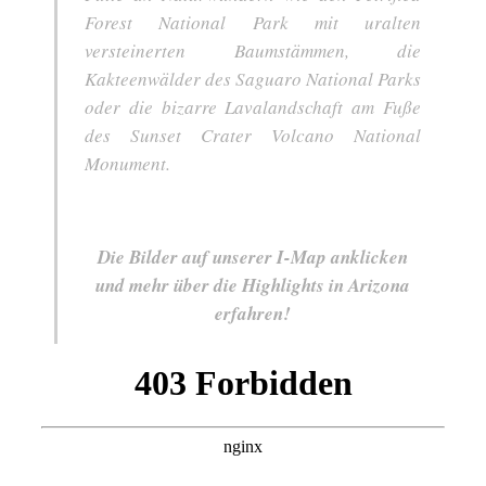
Forest National Park mit uralten
versteinerten Baumstämmen, die
Kakteenwälder des Saguaro National Parks
oder die bizarre Lavalandschaft am Fuße
des Sunset Crater Volcano National
Monument.
Die Bilder auf unserer I-Map anklicken
und mehr über die Highlights in Arizona
erfahren!