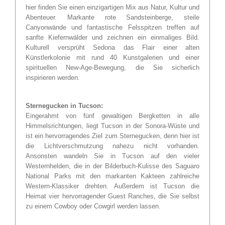
hier finden Sie einen einzigartigen Mix aus Natur, Kultur und
Abenteuer. Markante rote Sandsteinberge, steile
Canyonwände und fantastische Felsspitzen treffen auf
sanfte Kiefernwälder und zeichnen ein einmaliges Bild.
Kulturell versprüht Sedona das Flair einer alten
Künstlerkolonie mit rund 40 Kunstgalerien und einer
spirituellen New-Age-Bewegung, die Sie sicherlich
inspirieren werden.
Sternegucken in Tucson:
Eingerahmt von fünf gewaltigen Bergketten in alle
Himmelsrichtungen, liegt Tucson in der Sonora-Wüste und
ist ein hervorragendes Ziel zum Sternegucken, denn hier ist
die Lichtverschmutzung nahezu nicht vorhanden.
Ansonsten wandeln Sie in Tucson auf den vieler
Westernhelden, die in der Bilderbuch-Kulisse des Saguaro
National Parks mit den markanten Kakteen zahlreiche
Western-Klassiker drehten. Außerdem ist Tucson die
Heimat vier hervorragender Guest Ranches, die Sie selbst
zu einem Cowboy oder Cowgirl werden lassen.