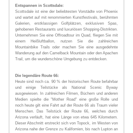
Entspannen in Scottsdale:
Scottsdale ist eine der beliebtesten Vorstädte von Phoenix
und wartet auf mit renommierten Kunstfestivals, berühmten
Galerien, erstklassigen Golfplätzen, exklusiven Spas,
gehobenen Restaurants und luxuriösen Shopping-Distrikten.
Unternehmen Sie eine Offroadtour im Quad, fliegen Sie mit
einem Heißluftballon, nutzen Sie die zahlreichen
Mountainbike Trails oder machen Sie eine ausgedehnte
Wanderung auf den Camelback Mountain oder den Apachen
Trail, um die wunderschöne Umgebung zu entdecken.
Die legendäre Route 66:
Heute sind noch ca. 90 % der historischen Route befahrbar
und einige Teilstücke als National Scenic Byway
ausgewiesen. In zahlreichen Filmen, Büchern und anderen
Medien spielte die "Mother Road" eine große Rolle und
noch heute gilt eine Fahrt auf der Route 66 als Traum vieler
Menschen. Das Teilstück der Route 66, welches durch
Arizona verläuft, hat eine Länge von etwa 645 Kilometern.
Dieser Abschnitt erstreckt sich von Topock, im Westen von
Arizona nahe der Grenze zu Kalifornien, bis nach Lupton an