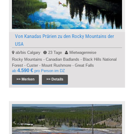
Von Kanadas Prärien zu den Rocky Mountains der
USA
ab/bis Calgary
23 Tage
Mietwagenreise
Rocky Mountains - Canadian Badlands - Black Hills National
Forest - Custer - Mount Rushmore - Great Falls
4.590 €
ab
pro Person im DZ
>> Merken
>> Details