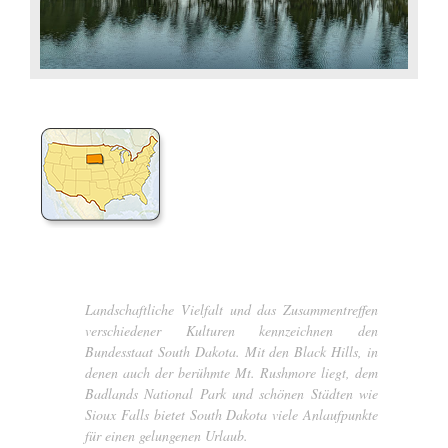
Landschaftliche Vielfalt und das Zusammentreffen
verschiedener Kulturen kennzeichnen den
Bundesstaat South Dakota. Mit den Black Hills, in
denen auch der berühmte Mt. Rushmore liegt, dem
Badlands National Park und schönen Städten wie
Sioux Falls bietet South Dakota viele Anlaufpunkte
für einen gelungenen Urlaub.