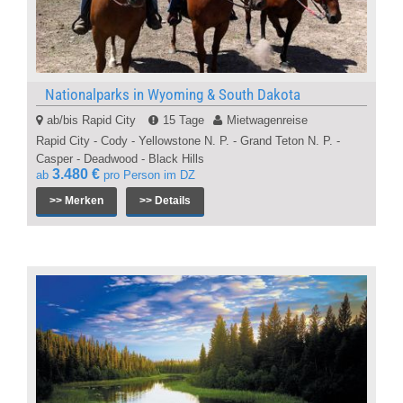
Nationalparks in Wyoming & South Dakota
ab/bis Rapid City
15 Tage
Mietwagenreise
Rapid City - Cody - Yellowstone N. P. - Grand Teton N. P. -
Casper - Deadwood - Black Hills
3.480 €
ab
pro Person im DZ
>> Merken
>> Details