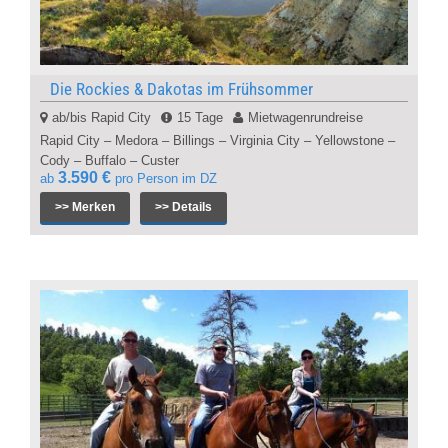
Die Rockies & Dakotas im Frühsommer
ab/bis Rapid City
15 Tage
Mietwagenrundreise
Rapid City – Medora – Billings – Virginia City – Yellowstone –
Cody – Buffalo – Custer
3.590 €
ab
pro Person im DZ
>> Merken
>> Details