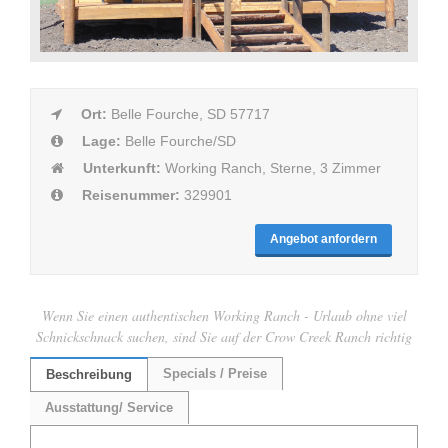
Ort:
Belle Fourche, SD 57717
Lage:
Belle Fourche/SD
Unterkunft:
Working Ranch, Sterne, 3 Zimmer
Reisenummer:
329901
Angebot anfordern
Wenn Sie einen authentischen Working Ranch - Urlaub ohne viel
Schnickschnack suchen, sind Sie auf der Crow Creek Ranch richtig
Specials / Preise
Beschreibung
Ausstattung/ Service