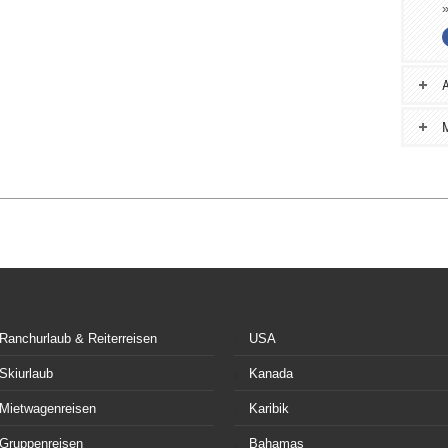
A
M
Ranchurlaub & Reiterreisen
USA
Skiurlaub
Kanada
Mietwagenreisen
Karibik
Gruppenreisen
Bahamas