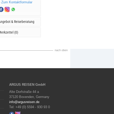
»
Zum Kontaktformular
ngebot & Reiseberatung
erkzettel (0)
nach oben
ARGUS REISEN GmbH
Alte Dorfstraße 44 a
37120 Bovenden, Germany
info@argusreisen.de
Tel: +49 (0) 5594 - 930 93 0