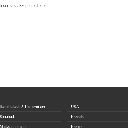
lesen und akzeptiere diese
Ranchurlaub & Reiterreisen
USA
Skiurlaub
Kanada
Mietwagenreisen
Karibik