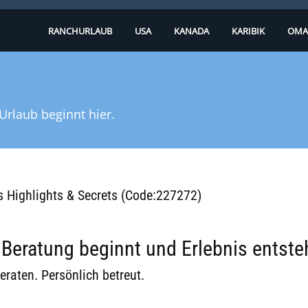
RANCHURLAUB
USA
KANADA
KARIBIK
OMA
Urlaub beginnt hier.
das Highlights & Secrets (Code:227272)
eratung beginnt und Erlebnis entste
eraten. Persönlich betreut.