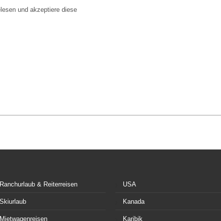
lesen und akzeptiere diese
Ranchurlaub & Reiterreisen
USA
Skiurlaub
Kanada
Mietwagenreisen
Karibik