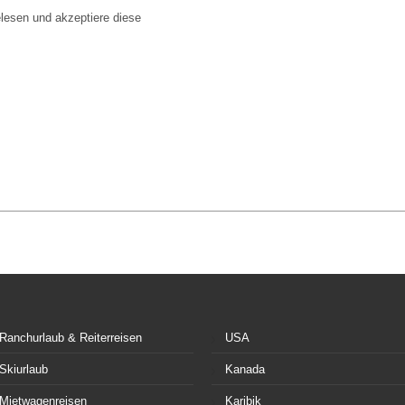
lesen und akzeptiere diese
Ranchurlaub & Reiterreisen
USA
Skiurlaub
Kanada
Mietwagenreisen
Karibik