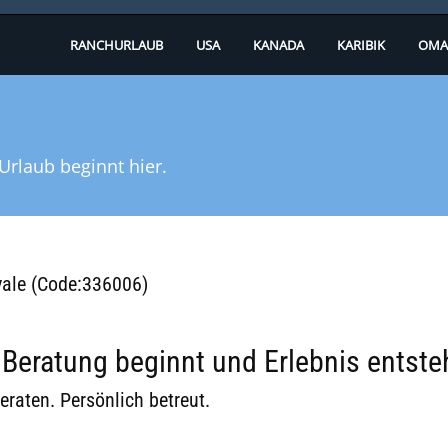
RANCHURLAUB
USA
KANADA
KARIBIK
OMA
Urlaub beginnt hier.
oyale (Code:336006)
eratung beginnt und Erlebnis entste
eraten. Persönlich betreut.