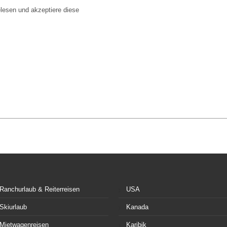
lesen und akzeptiere diese
Ranchurlaub & Reiterreisen
USA
Skiurlaub
Kanada
Mietwagenreisen
Karibik