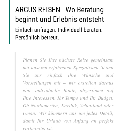
ARGUS REISEN - Wo Beratung
beginnt und Erlebnis entsteht
Einfach anfragen. Individuell beraten.
Persönlich betreut.
Planen Sie Ihre nächste Reise gemeinsam
mit unseren erfahrenen Spezialisten. Teilen
Sie uns einfach Ihre Wünsche und
Vorstellungen mit – wir erstellen daraus
eine individuelle Route, abgestimmt auf
Ihre Interessen, Ihr Tempo und Ihr Budget.
Ob Nordamerika, Karibik, Schottland oder
Oman: Wir kümmern uns um jedes Detail,
damit Ihr Urlaub von Anfang an perfekt
vorbereitet ist.