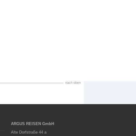
nach oben
ARGUS REISEN GmbH
Alte Dorfstraße 44 a