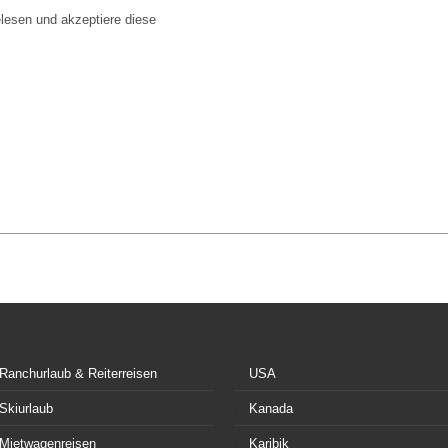
lesen und akzeptiere diese
Ranchurlaub & Reiterreisen
USA
Skiurlaub
Kanada
Mietwagenreisen
Karibik