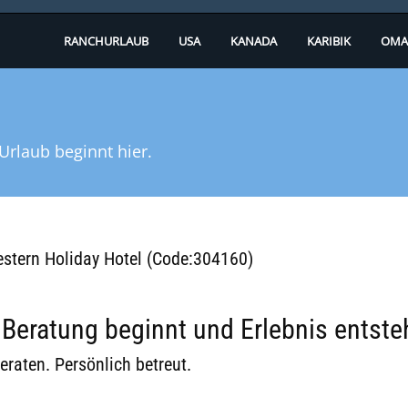
RANCHURLAUB
USA
KANADA
KARIBIK
OMA
Urlaub beginnt hier.
Western Holiday Hotel (Code:304160)
eratung beginnt und Erlebnis entste
eraten. Persönlich betreut.