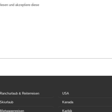
lesen und akzeptiere diese
Ranchurlaub & Reiterreisen
USA
Skiurlaub
Kanada
Mietwagenreisen
Karibik