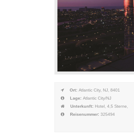
Ort:
Atlantic City, NJ, 8401
Lage:
Atlantic City/NJ
Unterkunft:
Hotel, 4,5 Sterne,
Reisenummer:
325494