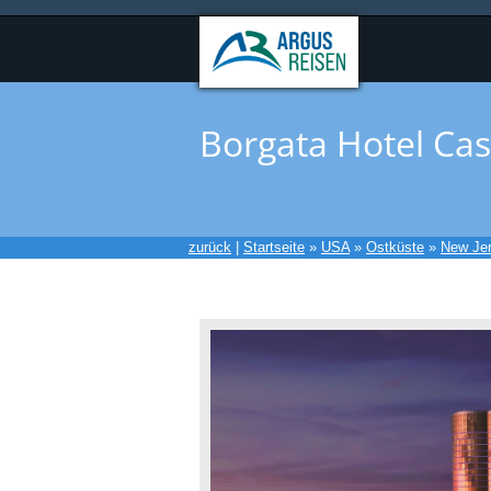
Borgata Hotel Ca
zurück
|
Startseite
»
USA
»
Ostküste
»
New Je