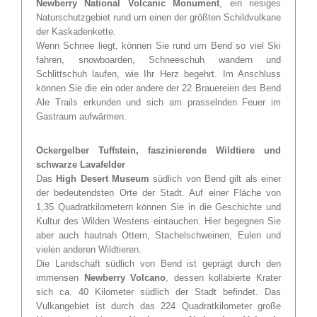
Newberry National Volcanic Monument
, ein riesiges
Naturschutzgebiet rund um einen der größten Schildvulkane
der Kaskadenkette.
Wenn Schnee liegt, können Sie rund um Bend so viel Ski
fahren, snowboarden, Schneeschuh wandern und
Schlittschuh laufen, wie Ihr Herz begehrt. Im Anschluss
können Sie die ein oder andere der 22 Brauereien des Bend
Ale Trails erkunden und sich am prasselnden Feuer im
Gastraum aufwärmen.
Ockergelber Tuffstein, faszinierende Wildtiere und
schwarze Lavafelder
Das
High Desert Museum
südlich von Bend gilt als einer
der bedeutendsten Orte der Stadt. Auf einer Fläche von
1,35 Quadratkilometern können Sie in die Geschichte und
Kultur des Wilden Westens eintauchen. Hier begegnen Sie
aber auch hautnah Ottern, Stachelschweinen, Eulen und
vielen anderen Wildtieren.
Die Landschaft südlich von Bend ist geprägt durch den
immensen
Newberry Volcano
, dessen kollabierte Krater
sich ca. 40 Kilometer südlich der Stadt befindet. Das
Vulkangebiet ist durch das 224 Quadratkilometer große