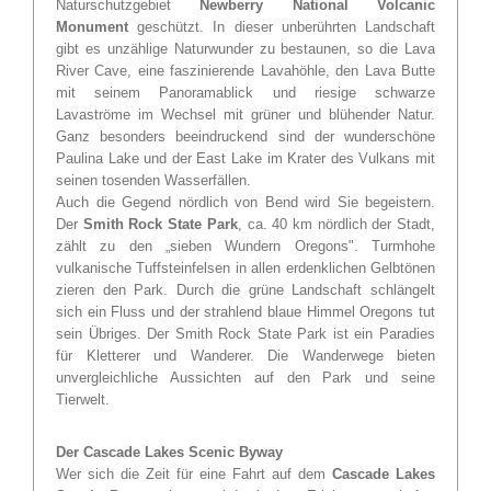
Naturschutzgebiet
Newberry National Volcanic
Monument
geschützt. In dieser unberührten Landschaft
gibt es unzählige Naturwunder zu bestaunen, so die Lava
River Cave, eine faszinierende Lavahöhle, den Lava Butte
mit seinem Panoramablick und riesige schwarze
Lavaströme im Wechsel mit grüner und blühender Natur.
Ganz besonders beeindruckend sind der wunderschöne
Paulina Lake und der East Lake im Krater des Vulkans mit
seinen tosenden Wasserfällen.
Auch die Gegend nördlich von Bend wird Sie begeistern.
Der
Smith Rock State Park
, ca. 40 km nördlich der Stadt,
zählt zu den „sieben Wundern Oregons". Turmhohe
vulkanische Tuffsteinfelsen in allen erdenklichen Gelbtönen
zieren den Park. Durch die grüne Landschaft schlängelt
sich ein Fluss und der strahlend blaue Himmel Oregons tut
sein Übriges. Der Smith Rock State Park ist ein Paradies
für Kletterer und Wanderer. Die Wanderwege bieten
unvergleichliche Aussichten auf den Park und seine
Tierwelt.
Der Cascade Lakes Scenic Byway
Wer sich die Zeit für eine Fahrt auf dem
Cascade Lakes