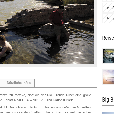
A
M
Reise
Nützliche Infos
renze zu Mexiko, dort wo der Rio Grande River eine große
Big B
enen Schätze der USA
–
der Big Bend National Park.
st El Despoblado (deutsch
:
Das unbewohnte Land
) tauften,
er beeindruckenden Vielfalt: Hier stoßen Sie auf die schier