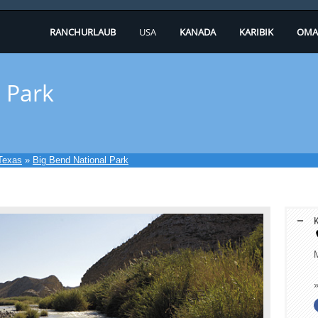
RANCHURLAUB
USA
KANADA
KARIBIK
OMA
 Park
Texas
»
Big Bend National Park
K
M