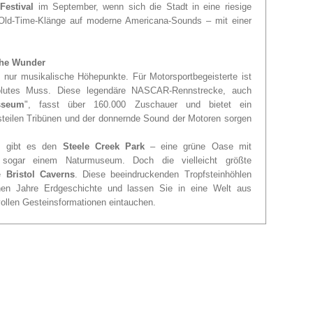
Festival
im September, wenn sich die Stadt in eine riesige
n Old-Time-Klänge auf moderne Americana-Sounds – mit einer
sche Wunder
 nur musikalische Höhepunkte. Für Motorsportbegeisterte ist
lutes Muss. Diese legendäre NASCAR-Rennstrecke, auch
sseum
", fasst über 160.000 Zuschauer und bietet ein
 steilen Tribünen und der donnernde Sound der Motoren sorgen
n, gibt es den
Steele Creek Park
– eine grüne Oase mit
ogar einem Naturmuseum. Doch die vielleicht größte
ie
Bristol Caverns
. Diese beeindruckenden Tropfsteinhöhlen
onen Jahre Erdgeschichte und lassen Sie in eine Welt aus
ollen Gesteinsformationen eintauchen.