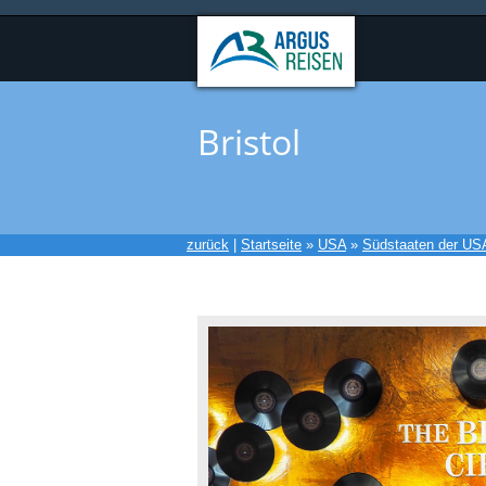
Bristol
zurück
|
Startseite
»
USA
»
Südstaaten der US