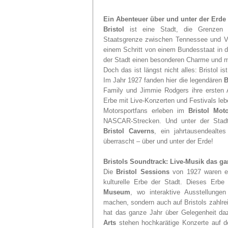
Ein Abenteuer über und unter der Erde
Bristol
ist eine Stadt, die Grenzen s
Staatsgrenze zwischen Tennessee und Vir
einem Schritt von einem Bundesstaat in d
der Stadt einen besonderen Charme und m
Doch das ist längst nicht alles: Bristol is
Im Jahr 1927 fanden hier die legendären
B
Family und Jimmie Rodgers ihre ersten 
Erbe mit Live-Konzerten und Festivals le
Motorsportfans erleben im
Bristol Mot
NASCAR-Strecken. Und unter der Stadt v
Bristol Caverns
, ein jahrtausendealte
überrascht – über und unter der Erde!
Bristols Soundtrack: Live-Musik das g
Die
Bristol Sessions
von 1927 waren ei
kulturelle Erbe der Stadt. Dieses Erbe
Museum
, wo interaktive Ausstellunge
machen, sondern auch auf Bristols zahlre
hat das ganze Jahr über Gelegenheit d
Arts
stehen hochkarätige Konzerte auf 