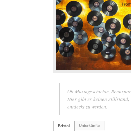
Ob Musikgeschichte, Rennsport 
Hier gibt es keinen Stillstand
entdeckt zu werden.
Unterkünfte
Bristol