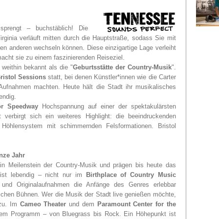
prengt – buchstäblich! Die
ginia verläuft mitten durch die Hauptstraße, sodass Sie mit
en anderen wechseln können. Diese einzigartige Lage verleiht
acht sie zu einem faszinierenden Reiseziel.
t weithin bekannt als die "
Geburtsstätte der Country-Musik
".
ristol Sessions
statt, bei denen Künstler*innen wie die Carter
Aufnahmen machten. Heute hält die Stadt ihr musikalisches
bendig.
or Speedway
Hochspannung auf einer der spektakulärsten
erbirgt sich ein weiteres Highlight: die beeindruckenden
s Höhlensystem mit schimmernden Felsformationen. Bristol
anze Jahr
n Meilenstein der Country-Musik und prägen bis heute das
 ist lebendig – nicht nur im
Birthplace of Country Music
n und Originalaufnahmen die Anfänge des Genres erlebbar
ichen Bühnen. Wer die Musik der Stadt live genießen möchte,
azu. Im
Cameo Theater
und dem
Paramount Center for the
dem Programm – von Bluegrass bis Rock. Ein Höhepunkt ist