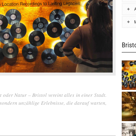
A
M
Brist
oder Natur – Bristol vereint alles in einer Stadt.
, sondern unzählige Erlebnisse, die darauf warten,