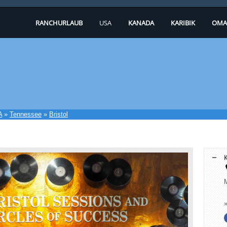
RANCHURLAUB
USA
KANADA
KARIBIK
OMA
A
»
Tennessee
»
Bristol
K
M