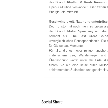
das
Bristol Rhythm & Roots Reunion 
Open-Air-Bühne verwandelt. Hier treffe
Energie, die mitreißt!
Geschwindigkeit, Natur und unterirdi
Doch Bristol hat noch mehr zu bieten als
der
Bristol Motor Speedway
ein abso
bekannt als "
The Last Great Colo
unvergleichliches Rennsporterlebnis. Die
für Gänsehaut-Momente.
Für alle, die es lieber ruhiger angehe
malerischem See, Wanderwegen und s
Überraschung wartet unter der Erde: d
führen Sie auf eine Reise durch Milli
schimmernden Stalaktiten und geheimnisv
Social Share