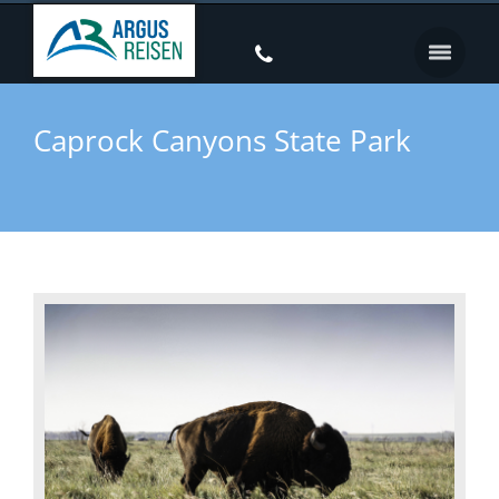
Caprock Canyons State Park