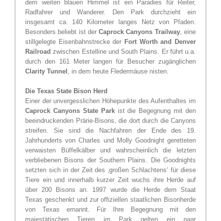
dem weiten blauen Himmel ist ein Paradies für Reiter,
Radfahrer und Wanderer. Den Park durchzieht ein
insgesamt ca. 140 Kilometer langes Netz von Pfaden.
Besonders beliebt ist der
Caprock Canyons Trailway
, eine
stillgelegte Eisenbahnstrecke der
Fort Worth and Denver
Railroad
zwischen Estelline und South Plains. Er führt u.a.
durch den 161 Meter langen für Besucher zugänglichen
Clarity Tunnel
, in dem heute Fledermäuse nisten.
Die Texas State Bison Herd
Einer der unvergesslichen Höhepunkte des Aufenthaltes im
Caprock Canyons State Park
ist die Begegnung mit den
beeindruckenden Prärie-Bisons, die dort durch die Canyons
streifen. Sie sind die Nachfahren der Ende des 19.
Jahrhunderts von Charles und Molly Goodnight geretteten
verwaisten Büffelkälber und wahrscheinlich die letzten
verbliebenen Bisons der Southern Plains. Die Goodnights
setzten sich in der Zeit des ‚großen Schlachtens‘ für diese
Tiere ein und innerhalb kurzer Zeit wuchs ihre Herde auf
über 200 Bisons an. 1997 wurde die Herde dem Staat
Texas geschenkt und zur offiziellen staatlichen Bisonherde
von Texas ernannt. Für Ihre Begegnung mit den
majestätischen Tieren im Park gelten ein paar