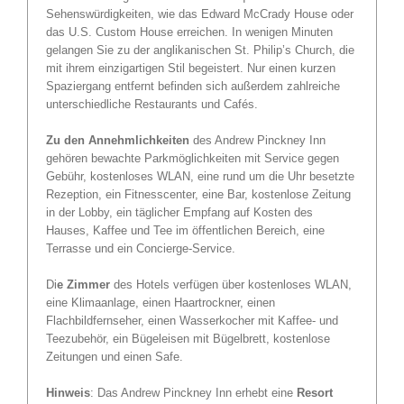
Sehenswürdigkeiten, wie das Edward McCrady House oder
das U.S. Custom House erreichen. In wenigen Minuten
gelangen Sie zu der anglikanischen St. Philip’s Church, die
mit ihrem einzigartigen Stil begeistert. Nur einen kurzen
Spaziergang entfernt befinden sich außerdem zahlreiche
unterschiedliche Restaurants und Cafés.
Zu den Annehmlichkeiten
des Andrew Pinckney Inn
gehören bewachte Parkmöglichkeiten mit Service gegen
Gebühr, kostenloses WLAN, eine rund um die Uhr besetzte
Rezeption, ein Fitnesscenter, eine Bar, kostenlose Zeitung
in der Lobby, ein täglicher Empfang auf Kosten des
Hauses, Kaffee und Tee im öffentlichen Bereich, eine
Terrasse und ein Concierge-Service.
Di
e Zimmer
des Hotels verfügen über kostenloses WLAN,
eine Klimaanlage, einen Haartrockner, einen
Flachbildfernseher, einen Wasserkocher mit Kaffee- und
Teezubehör, ein Bügeleisen mit Bügelbrett, kostenlose
Zeitungen und einen Safe.
Hinweis
: Das Andrew Pinckney Inn erhebt eine
Resort