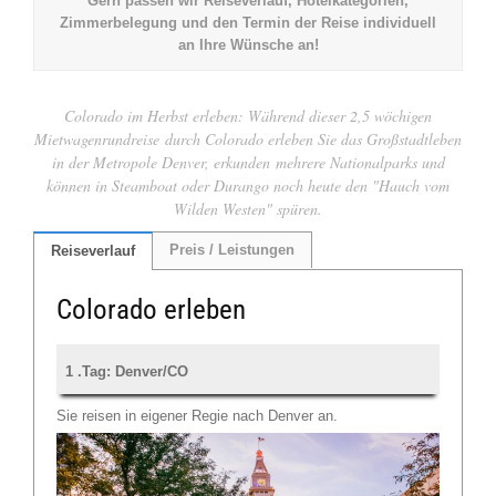
Gern passen wir Reiseverlauf, Hotelkategorien,
Zimmerbelegung und den Termin der Reise individuell
an Ihre Wünsche an!
Colorado im Herbst erleben: Während dieser 2,5 wöchigen
Mietwagenrundreise durch Colorado erleben Sie das Großstadtleben
in der Metropole Denver, erkunden mehrere Nationalparks und
können in Steamboat oder Durango noch heute den "Hauch vom
Wilden Westen" spüren.
Preis / Leistungen
Reiseverlauf
Colorado erleben
1 .Tag: Denver/CO
Sie reisen in eigener Regie nach Denver an.