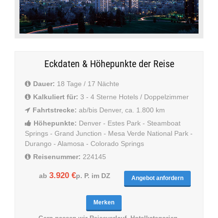
Eckdaten & Höhepunkte der Reise
Dauer:
18 Tage / 17 Nächte
Kalkuliert für:
3 - 4 Sterne Hotels / Doppelzimmer
Fahrtstrecke:
ab/bis Denver, ca. 1.800 km
Höhepunkte:
Denver - Estes Park - Steamboat
Springs - Grand Junction - Mesa Verde National Park -
Durango - Alamosa - Colorado Springs
Reisenummer:
224145
3.920 €
ab
p. P. im DZ
Angebot anfordern
Merken