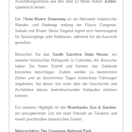
Ausstellungsstücke wie den über 12 Meter hohen „
Eddie
“
spielerisch lernen.
Der T
hree Rivers Greenway
ist ein Netzwerk malerischer
Wander- und Radwege entlang der Flüsse Congaree,
Saluda und Broad. Diese Gegend eignet sich hervorragend
für Spaziergänge oder Radtouren, während Sie die Aussicht
genießen.
Besuchen Sie das
South Carolina State House
, ein
weiterer historischer Höhepunkt in Columbia. Als Besucher
haben Sie freien Eintritt und können das Gebäude
kostenlos besichtigen. Zudem werden zu bestimmten
Zeiten und an bestimmten Tagen kostenlose Führungen
angeboten, bei denen Sie mehr über die Geschichte und
Architektur dieses beeindruckenden Gebäudes erfahren
können.
Ein weiteres Highlight ist der
Riverbanks Zoo & Garden
,
ein preisgekrönter Zoo mit einer Vielzahl an Tierarten und
einem prachtvollen botanischen Garten.
Naturschätze: Der Congaree National Park