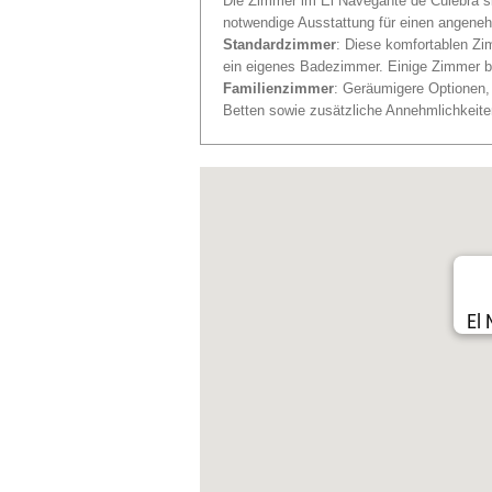
Die Zimmer im El Navegante de Culebra sin
notwendige Ausstattung für einen angeneh
Standardzimmer
: Diese komfortablen Zi
ein eigenes Badezimmer. Einige Zimmer bi
Familienzimmer
: Geräumigere Optionen, 
Betten sowie zusätzliche Annehmlichkeite
El 