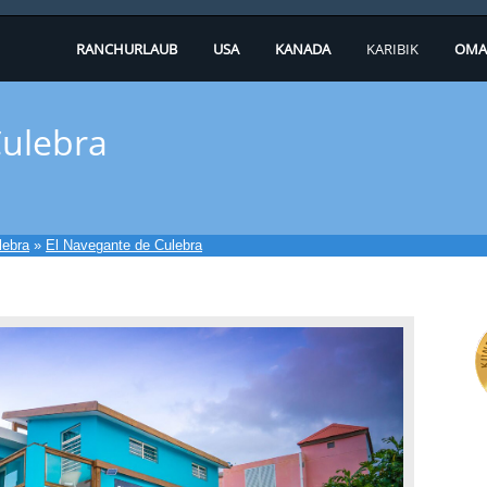
RANCHURLAUB
USA
KANADA
KARIBIK
OMA
Culebra
lebra
»
El Navegante de Culebra