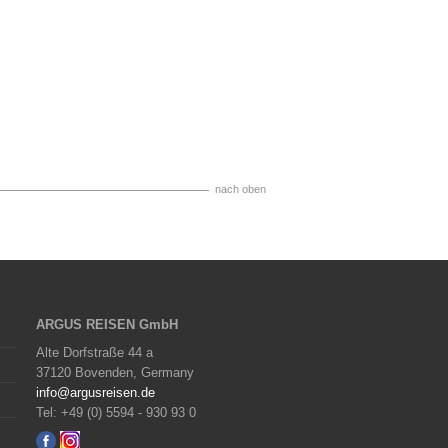
nach oben
ARGUS REISEN GmbH
Alte Dorfstraße 44 a
37120 Bovenden, Germany
info@argusreisen.de
Tel: +49 (0) 5594 - 930 93 0