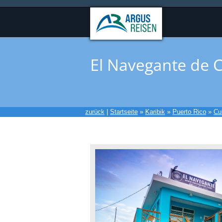
El Navegante de 
zurück
|
Startseite
»
Karibik
»
Puerto Rico
»
Cu