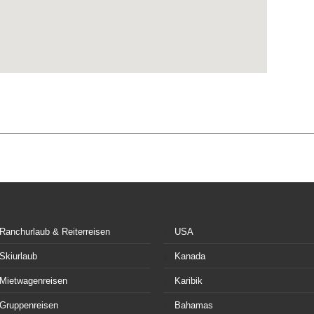
Ranchurlaub & Reiterreisen
USA
Skiurlaub
Kanada
Mietwagenreisen
Karibik
Gruppenreisen
Bahamas