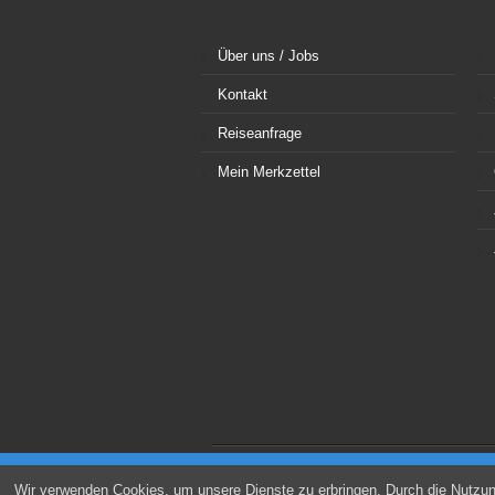
Über uns / Jobs
Kontakt
Reiseanfrage
Mein Merkzettel
05594 930 930
|
Newsl
Wir verwenden Cookies, um unsere Dienste zu erbringen. Durch die Nutzu