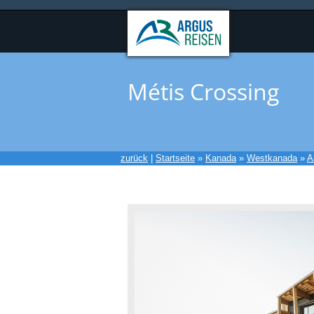
Métis Crossing
zurück
|
Startseite
»
Kanada
»
Westkanada
»
A