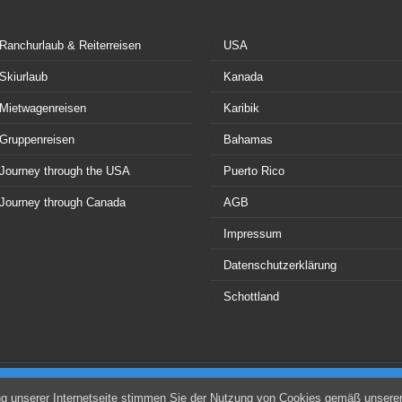
Ranchurlaub & Reiterreisen
USA
Skiurlaub
Kanada
Mietwagenreisen
Karibik
Gruppenreisen
Bahamas
Journey through the USA
Puerto Rico
Journey through Canada
AGB
Impressum
Datenschutzerklärung
Schottland
Copyright © 2026 All Right Reserved,
ARGUS REISEN
etter
ng unserer Internetseite stimmen Sie der Nutzung von Cookies gemäß unsere