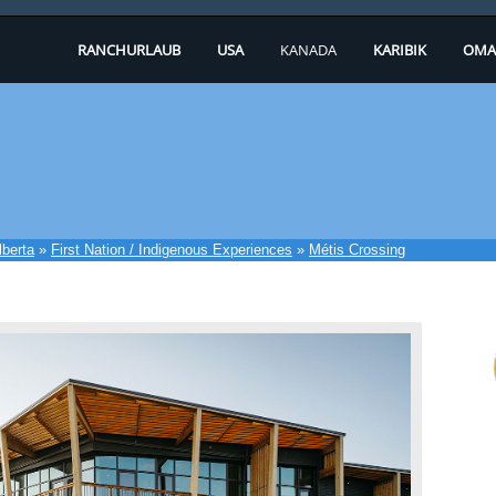
RANCHURLAUB
USA
KANADA
KARIBIK
OMA
lberta
»
First Nation / Indigenous Experiences
»
Métis Crossing