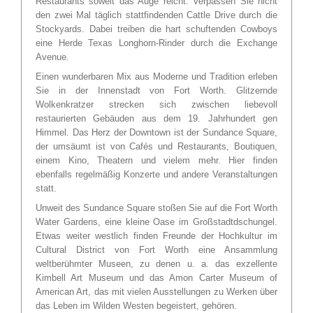
Restaurants soweit das Auge reicht. Verpassen Sie nicht
den zwei Mal täglich stattfindenden Cattle Drive durch die
Stockyards. Dabei treiben die hart schuftenden Cowboys
eine Herde Texas Longhorn-Rinder durch die Exchange
Avenue.
Einen wunderbaren Mix aus Moderne und Tradition erleben
Sie in der Innenstadt von Fort Worth. Glitzernde
Wolkenkratzer strecken sich zwischen liebevoll
restaurierten Gebäuden aus dem 19. Jahrhundert gen
Himmel. Das Herz der Downtown ist der Sundance Square,
der umsäumt ist von Cafés und Restaurants, Boutiquen,
einem Kino, Theatern und vielem mehr. Hier finden
ebenfalls regelmäßig Konzerte und andere Veranstaltungen
statt.
Unweit des Sundance Square stoßen Sie auf die Fort Worth
Water Gardens, eine kleine Oase im Großstadtdschungel.
Etwas weiter westlich finden Freunde der Hochkultur im
Cultural District von Fort Worth eine Ansammlung
weltberühmter Museen, zu denen u. a. das exzellente
Kimbell Art Museum und das Amon Carter Museum of
American Art, das mit vielen Ausstellungen zu Werken über
das Leben im Wilden Westen begeistert, gehören.