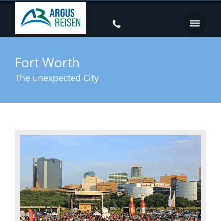
Fort Worth
The unexpected City