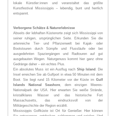
lokale Künstler:innen und veranstaltet das größte
Kunstfestival Mississippis – lebendig, bunt und herrlich
entspannt.
Verborgene Schätze & Naturerlebnisse
Abseits der lebhaften Küstenorte zeigt sich Mississippi von
seiner ruhigen, ursprünglichen Seite. Erkunden Sie die
artenreiche Tier- und Pflanzenwelt bei Kajak- oder
Bootstouren durch Sümpfe und Flussläufe oder bei
ausgedehnten Spaziergängen und Radtouren auf gut
ausgebauten Wegen. Naturgenuss kommt hier ganz ohne
Gedränge daher – ein echtes Plus.
Ein absolutes Muss ist ein Ausflug nach
Ship Island
. Die
Insel erreichen Sie ab Gulfport in etwa 50 Minuten mit dem
Boot. Sie liegt rund 15 Kilometer vor der Küste im
Gulf
Islands National Seashore
, dem einzigen Meeres-
Nationalpark der USA. Hier erwarten Sie weiße Strände,
kristallklares Wasser und das historische Fort
Massachusetts, das eindrucksvoll von der
Militärgeschichte der Region erzählt.
Mississippis Golfküste ist Ort für Genießer. Hier können
Sie entspannen, entdecken, schlemmen und spielen. Und