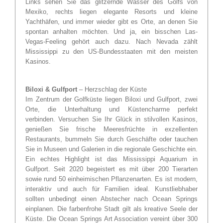
Links sehen Sie das glitzernde Wasser des Golfs von
Mexiko, rechts liegen elegante Resorts und kleine
Yachthäfen, und immer wieder gibt es Orte, an denen Sie
spontan anhalten möchten. Und ja, ein bisschen Las-
Vegas-Feeling gehört auch dazu. Nach Nevada zählt
Mississippi zu den US-Bundesstaaten mit den meisten
Kasinos.
Biloxi & Gulfport
– Herzschlag der Küste
Im Zentrum der Golfküste liegen Biloxi und Gulfport, zwei
Orte, die Unterhaltung und Küstencharme perfekt
verbinden. Versuchen Sie Ihr Glück in stilvollen Kasinos,
genießen Sie frische Meeresfrüchte in exzellenten
Restaurants, bummeln Sie durch Geschäfte oder tauchen
Sie in Museen und Galerien in die regionale Geschichte ein.
Ein echtes Highlight ist das Mississippi Aquarium in
Gulfport. Seit 2020 begeistert es mit über 200 Tierarten
sowie rund 50 einheimischen Pflanzenarten. Es ist modern,
interaktiv und auch für Familien ideal. Kunstliebhaber
sollten unbedingt einen Abstecher nach Ocean Springs
einplanen. Die farbenfrohe Stadt gilt als kreative Seele der
Küste. Die Ocean Springs Art Association vereint über 300