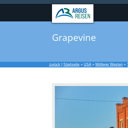
Grapevine
zurück
|
Startseite
»
USA
»
Mittlerer Westen
»