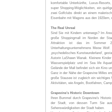
komfortable Unterkünfte, Luxus-Resorts
super Shopping-Möglichkeiten, ein quirli
zwei Golfclubs direkt an einem malerisch
Eisenbahn mit Wagons aus den 1920ern, d
The Real Unreal
Sind Sie mit Kindern unterwegs? Im Area
große Shoppingmall im Norden der Stadt
Attraktion ist das im Sommer 2
Unterhaltungsunternehmens Meow Wolf. Hi
‚psychedelisches Kunstwunderland‘, gesta
Autorin LaShawn Wanak. Kleinere Kinder 
Wasserspielplatz und im Sea life Aqua
Gelände der Mall befindet sich ein Kino 
Ganz in der Nähe der Grapevine Milles er
große Stausee ist zugleich ein wichtiges
Aktivitäten, wie Angeln, Bootfahren, Cam
Grapevine's Historic Downtown
Ihren Bummel durch Grapevine's Histori
der Stadt, von dessen Turm Sie aus
Sehenswürdigkeiten der Stadt haben.