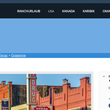
RANCHURLAUB
USA
KANADA
KARIBIK
OMA
Texas
»
Grapevine
K
M