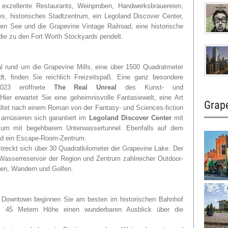
, exzellente Restaurants, Weinproben, Handwerksbrauereien,
ges, historisches Stadtzentrum, ein Legoland Discover Center,
en See und die Grapevine Vintage Railroad, eine historische
ie zu den Fort Worth Stockyards pendelt.
l rund um die Grapevine Mills, eine über 1500 Quadratmeter
, finden Sie reichlich Freizeitspaß. Eine ganz besondere
023 eröffnete
The Real Unreal
des Kunst- und
er erwartet Sie eine geheimnisvolle Fantasiewelt, eine Art
Grape
ltet nach einem Roman von der Fantasy- und Sciences-fiction
amüsieren sich garantiert im
Legoland Discover Center
mit
rium mit begehbarem Unterwassertunnel. Ebenfalls auf dem
und ein Escape-Room-Zentrum.
streckt sich über 30 Quadratkilometer der Grapevine Lake. Der
 Wasserreservoir der Region und Zentrum zahlreicher Outdoor-
pen, Wandern und Golfen.
c Downtown beginnen Sie am besten im historischen Bahnhof
 45 Metern Höhe einen wunderbaren Ausblick über die