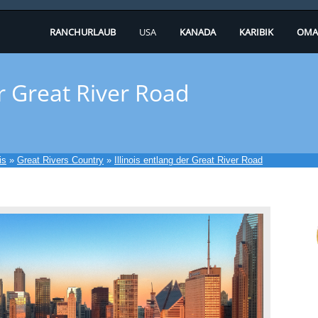
RANCHURLAUB
USA
KANADA
KARIBIK
OMA
er Great River Road
is
»
Great Rivers Country
»
Illinois entlang der Great River Road