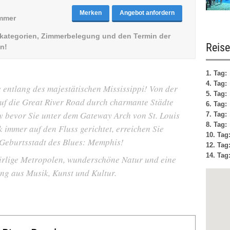
Merken
Angebot anfordern
immer
elkategorien, Zimmerbelegung und den Termin der
Reise
n!
1. Tag:
4. Tag:
 entlang des majestätischen Mississippi! Von der
5. Tag:
uf die Great River Road durch charmante Städte
6. Tag:
 bevor Sie unter dem Gateway Arch von St. Louis
7. Tag:
8. Tag:
 immer auf den Fluss gerichtet, erreichen Sie
10. Tag
e Geburtsstadt des Blues: Memphis!
12. Tag
14. Tag
uirlige Metropolen, wunderschöne Natur und eine
ng aus Musik, Kunst und Kultur.