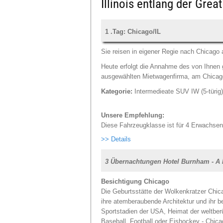
Illinois entlang der Grea
1 .Tag: Chicago/IL
Sie reisen in eigener Regie nach Chicago 
Heute erfolgt die Annahme des von Ihnen 
ausgewählten Mietwagenfirma, am Chicago 
Kategorie:
Intermedieate SUV IW (5-türig
Unsere Empfehlung:
Diese Fahrzeugklasse ist für 4 Erwachsene
>> Details
3 Übernachtungen Hotel Burnham - A
Besichtigung Chicago
Die Geburtsstätte der Wolkenkratzer Chic
ihre atemberaubende Architektur und ihr b
Sportstadien der USA, Heimat der weltber
Baseball, Football oder Eishockey - Chic