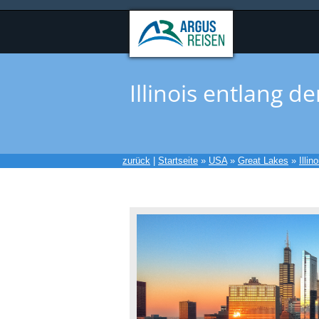
Illinois entlang d
zurück
|
Startseite
»
USA
»
Great Lakes
»
Illino