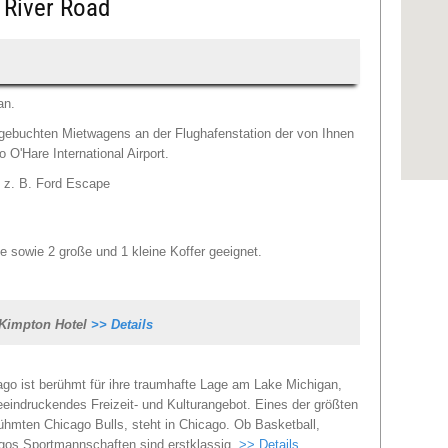
t River Road
an.
gebuchten Mietwagens an der Flughafenstation der von Ihnen
O'Hare International Airport.
) z. B. Ford Escape
Bei der
aktuell
 sowie 2 große und 1 kleine Koffer geeignet.
Je nac
es zu 
Pässen
kommen.
 Kimpton Hotel
>> Details
Fällen 
Mietwa
ago ist berühmt für ihre traumhafte Lage am Lake Michigan,
eeindruckendes Freizeit- und Kulturangebot. Eines der größten
ühmten Chicago Bulls, steht in Chicago. Ob Basketball,
agos Sportmannschaften sind erstklassig.
>> Details