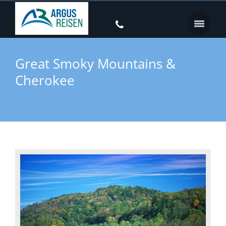
Great Smoky Mountains &
Cherokee