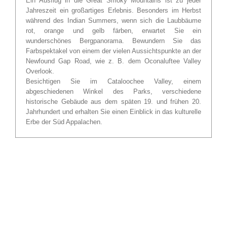
Ein Ausflug in die Great Smoky Mountains ist zu jeder
Jahreszeit ein großartiges Erlebnis. Besonders im Herbst
während des Indian Summers, wenn sich die Laubbäume
rot, orange und gelb färben, erwartet Sie ein
wunderschönes Bergpanorama. Bewundern Sie das
Farbspektakel von einem der vielen Aussichtspunkte an der
Newfound Gap Road, wie z. B. dem Oconaluftee Valley
Overlook.
Besichtigen Sie im Cataloochee Valley, einem
abgeschiedenen Winkel des Parks, verschiedene
historische Gebäude aus dem späten 19. und frühen 20.
Jahrhundert und erhalten Sie einen Einblick in das kulturelle
Erbe der Süd Appalachen.