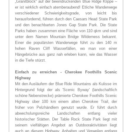
„Granitblock“ auf der beeindruckenden Blue Ridge Klippe –
er ist wirklich einfach atemberaubend! Etliche Wanderwege
verschiedener Schwierigkeitsgrade, von leicht bis
herausfordernd, führen durch den Caesars Head State Park
und den benachbarten Jones Gap State Park. Die State
Parks haben zusammen eine Fläche von 110 qkm und sind
unter dem Namen Mountain Bridge Wilderness bekannt.
Einer die populärsten Wanderwege führt zu den 140 m
hohen Raven Cliff Wasserfällen, wo man von einer
Hängebrücke aus ganz nah erleben kann, wie das Wasser
in die Tiefe stürzt.
Einfach zu erreichen - Cherokee Foothills Scenic
Highway
Mit den Ausläufern der Blue Ride Mountains als Kulisse im
Hintergrund folgt der als 'Scenic Byway' (landschaftlich
schöne Nebenstrecke) prämierte Cherokee Foothills Scenic
Highway über 100 km einem alten Cherokee Trail, der
früher von Pelzhändlern genutzt wurde. Er führt durch
abwechslungsreiche Landschaften entlang vieler
historischer Stätten. Der Table Rock State Park liegt mit
seinem vielfältigen Angebot an Outdooraktivitäten liegt
auch an diesem Highway. Anhalten und Verweilen entlang