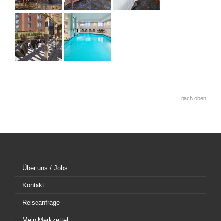
nach oben
Über uns / Jobs
Kontakt
Reiseanfrage
Mein Merkzettel