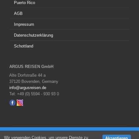
Puerto Rico
AGB
Impressum
Datenschutzerklärung
Schottland
ARGUS REISEN GmbH
Alte Dorfstraße 44 a
37120 Bovenden, Germany
info@argusreisen.de
Tel: +49 (0) 5594 - 930 93 0
Copyright © 2026 All Right Reserved,
ARGUS REISEN
JETZT Angebot anfordern
Wir verwenden Cookies, um unsere Dienste zu
Akzeptieren