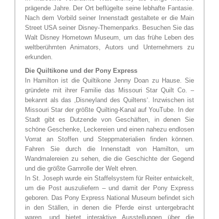
prägende Jahre. Der Ort beflügelte seine lebhafte Fantasie.
Nach dem Vorbild seiner Innenstadt gestaltete er die Main
Street USA seiner Disney-Themenparks. Besuchen Sie das
Walt Disney Hometown Museum, um das frühe Leben des
weltberühmten Animators, Autors und Unternehmers zu
erkunden.
Die Quiltikone und der Pony Express
In Hamilton ist die Quiltikone Jenny Doan zu Hause. Sie
gründete mit ihrer Familie das Missouri Star Quilt Co. –
bekannt als das ‚Disneyland des Quiltens‘. Inzwischen ist
Missouri Star der größte Quilting-Kanal auf YouTube. In der
Stadt gibt es Dutzende von Geschäften, in denen Sie
schöne Geschenke, Leckereien und einen nahezu endlosen
Vorrat an Stoffen und Steppmaterialien finden können.
Fahren Sie durch die Innenstadt von Hamilton, um
Wandmalereien zu sehen, die die Geschichte der Gegend
und die größte Garnrolle der Welt ehren.
In St. Joseph wurde ein Staffelsystem für Reiter entwickelt,
um die Post auszuliefern – und damit der Pony Express
geboren. Das Pony Express National Museum befindet sich
in den Ställen, in denen die Pferde einst untergebracht
waren, und bietet interaktive Ausstellungen über die