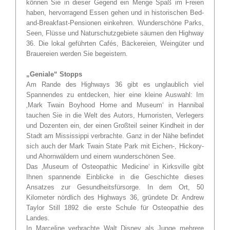
können Sie in dieser Gegend ein Menge Spaß im Freien
haben, hervorragend Essen gehen und in historischen Bed-
and-Breakfast-Pensionen einkehren. Wunderschöne Parks,
Seen, Flüsse und Naturschutzgebiete säumen den Highway
36. Die lokal geführten Cafés, Bäckereien, Weingüter und
Brauereien werden Sie begeistern.
„Geniale“ Stopps
Am Rande des Highways 36 gibt es unglaublich viel
Spannendes zu entdecken, hier eine kleine Auswahl: Im
‚Mark Twain Boyhood Home and Museum‘ in Hannibal
tauchen Sie in die Welt des Autors, Humoristen, Verlegers
und Dozenten ein, der einen Großteil seiner Kindheit in der
Stadt am Mississippi verbrachte. Ganz in der Nähe befindet
sich auch der Mark Twain State Park mit Eichen-, Hickory-
und Ahornwäldern und einem wunderschönen See.
Das ‚Museum of Osteopathic Medicine‘ in Kirksville gibt
Ihnen spannende Einblicke in die Geschichte dieses
Ansatzes zur Gesundheitsfürsorge. In dem Ort, 50
Kilometer nördlich des Highways 36, gründete Dr. Andrew
Taylor Still 1892 die erste Schule für Osteopathie des
Landes.
In Marceline verbrachte Walt Disney als Junge mehrere