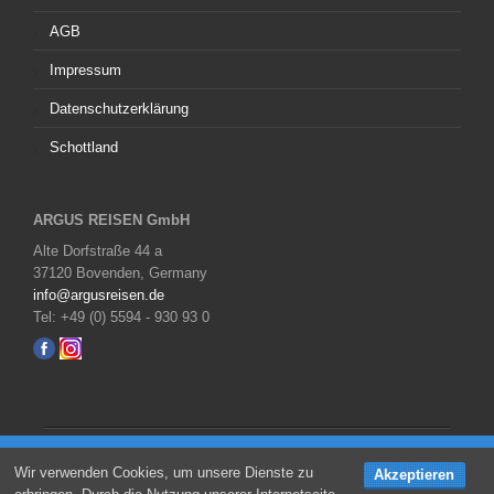
AGB
Impressum
Datenschutzerklärung
Schottland
ARGUS REISEN GmbH
Alte Dorfstraße 44 a
37120 Bovenden, Germany
info@argusreisen.de
Tel: +49 (0) 5594 - 930 93 0
Copyright © 2026 All Right Reserved,
ARGUS REISEN
JETZT Angebot anfordern
Wir verwenden Cookies, um unsere Dienste zu
Akzeptieren