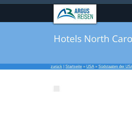
Hotels North Caro
zurück
|
Startseite
»
USA
»
Südstaaten der US