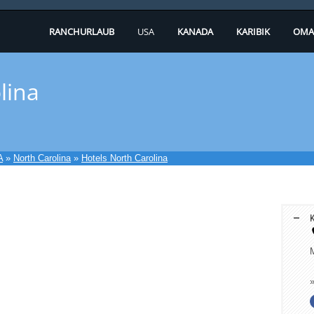
RANCHURLAUB
USA
KANADA
KARIBIK
OMA
lina
A
»
North Carolina
»
Hotels North Carolina
K
M