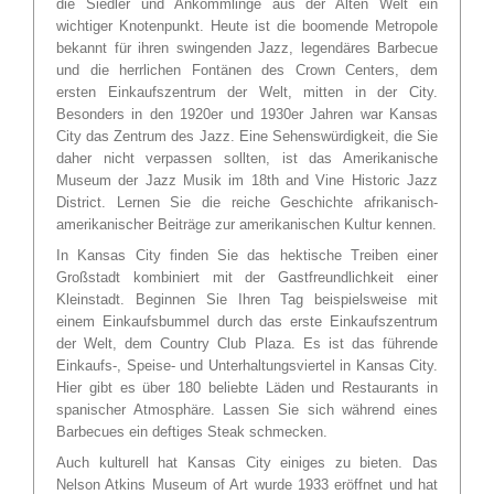
die Siedler und Ankömmlinge aus der Alten Welt ein
wichtiger Knotenpunkt. Heute ist die boomende Metropole
bekannt für ihren swingenden Jazz, legendäres Barbecue
und die herrlichen Fontänen des Crown Centers, dem
ersten Einkaufszentrum der Welt, mitten in der City.
Besonders in den 1920er und 1930er Jahren war Kansas
City das Zentrum des Jazz. Eine Sehenswürdigkeit, die Sie
daher nicht verpassen sollten, ist das Amerikanische
Museum der Jazz Musik im 18th and Vine Historic Jazz
District. Lernen Sie die reiche Geschichte afrikanisch-
amerikanischer Beiträge zur amerikanischen Kultur kennen.
In Kansas City finden Sie das hektische Treiben einer
Großstadt kombiniert mit der Gastfreundlichkeit einer
Kleinstadt. Beginnen Sie Ihren Tag beispielsweise mit
einem Einkaufsbummel durch das erste Einkaufszentrum
der Welt, dem Country Club Plaza. Es ist das führende
Einkaufs-, Speise- und Unterhaltungsviertel in Kansas City.
Hier gibt es über 180 beliebte Läden und Restaurants in
spanischer Atmosphäre. Lassen Sie sich während eines
Barbecues ein deftiges Steak schmecken.
Auch kulturell hat Kansas City einiges zu bieten. Das
Nelson Atkins Museum of Art wurde 1933 eröffnet und hat