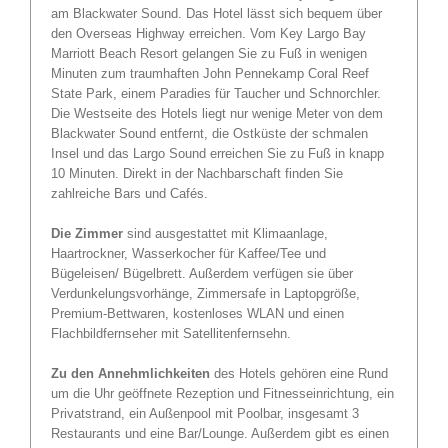
am Blackwater Sound. Das Hotel lässt sich bequem über
den Overseas Highway erreichen. Vom Key Largo Bay
Marriott Beach Resort gelangen Sie zu Fuß in wenigen
Minuten zum traumhaften John Pennekamp Coral Reef
State Park, einem Paradies für Taucher und Schnorchler.
Die Westseite des Hotels liegt nur wenige Meter von dem
Blackwater Sound entfernt, die Ostküste der schmalen
Insel und das Largo Sound erreichen Sie zu Fuß in knapp
10 Minuten. Direkt in der Nachbarschaft finden Sie
zahlreiche Bars und Cafés.
Die Zimmer
sind ausgestattet mit Klimaanlage,
Haartrockner, Wasserkocher für Kaffee/Tee und
Bügeleisen/ Bügelbrett. Außerdem verfügen sie über
Verdunkelungsvorhänge, Zimmersafe in Laptopgröße,
Premium-Bettwaren, kostenloses WLAN und einen
Flachbildfernseher mit Satellitenfernsehn.
Zu den Annehmlichkeiten
des Hotels gehören eine Rund
um die Uhr geöffnete Rezeption und Fitnesseinrichtung, ein
Privatstrand, ein Außenpool mit Poolbar, insgesamt 3
Restaurants und eine Bar/Lounge. Außerdem gibt es einen