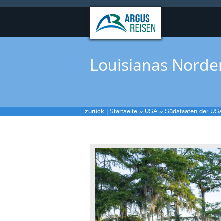
Louisianas Norde
zurück
|
Startseite
»
USA
»
Südstaaten der US