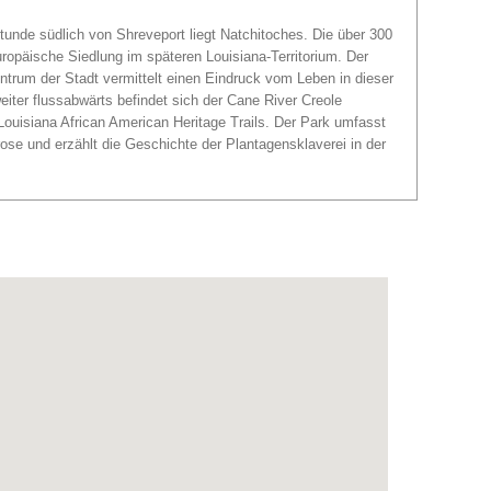
unde südlich von Shreveport liegt Natchitoches. Die über 300
europäische Siedlung im späteren Louisiana-Territorium. Der
ntrum der Stadt vermittelt einen Eindruck vom Leben in dieser
iter flussabwärts befindet sich der Cane River Creole
 Louisiana African American Heritage Trails. Der Park umfasst
se und erzählt die Geschichte der Plantagensklaverei in der