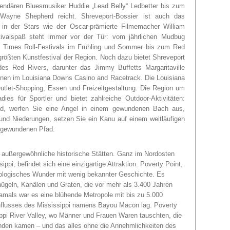
endären Bluesmusiker Huddie „Lead Belly“ Ledbetter bis zum
 Wayne Shepherd reicht. Shreveport-Bossier ist auch das
e, in der Stars wie der Oscar-prämierte Filmemacher William
tivalspaß steht immer vor der Tür: vom jährlichen Mudbug
 Times Roll-Festivals im Frühling und Sommer bis zum Red
größten Kunstfestival der Region. Noch dazu bietet Shreveport
des Red Rivers, darunter das Jimmy Buffetts Margaritaville
nnen im Louisiana Downs Casino and Racetrack. Die Louisiana
utlet-Shopping, Essen und Freizeitgestaltung. Die Region um
es für Sportler und bietet zahlreiche Outdoor-Aktivitäten:
ad, werfen Sie eine Angel in einem gewundenen Bach aus,
und Niederungen, setzen Sie ein Kanu auf einem weitläufigen
m gewundenen Pfad.
 außergewöhnliche historische Stätten. Ganz im Nordosten
ppi, befindet sich eine einzigartige Attraktion. Poverty Point,
äologisches Wunder mit wenig bekannter Geschichte. Es
hügeln, Kanälen und Graten, die vor mehr als 3.400 Jahren
als war es eine blühende Metropole mit bis zu 5.000
nflusses des Mississippi namens Bayou Macon lag. Poverty
ppi River Valley, wo Männer und Frauen Waren tauschten, die
nden kamen – und das alles ohne die Annehmlichkeiten des