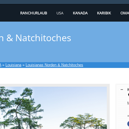
RANCHURLAUB
USA
KANADA
KARIBIK
OMA
n & Natchitoches
A
»
Louisiana
»
Louisianas Norden & Natchitoches
K
M