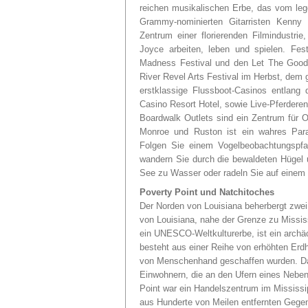
reichen musikalischen Erbe, das vom leg
Grammy-nominierten Gitarristen Kenny
Zentrum einer florierenden Filmindustri
Joyce arbeiten, leben und spielen. Fes
Madness Festival und den Let The Good
River Revel Arts Festival im Herbst, dem 
erstklassige Flussboot-Casinos entlang 
Casino Resort Hotel, sowie Live-Pferdere
Boardwalk Outlets sind ein Zentrum für O
Monroe und Ruston ist ein wahres Paradi
Folgen Sie einem Vogelbeobachtungspf
wandern Sie durch die bewaldeten Hügel 
See zu Wasser oder radeln Sie auf eine
Poverty Point und Natchitoches
Der Norden von Louisiana beherbergt zwei
von Louisiana, nahe der Grenze zu Mississi
ein UNESCO-Weltkulturerbe, ist ein arch
besteht aus einer Reihe von erhöhten Erd
von Menschenhand geschaffen wurden. Dam
Einwohnern, die an den Ufern eines Nebe
Point war ein Handelszentrum im Mississi
aus Hunderte von Meilen entfernten Gege