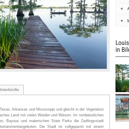
A
M
Louis
in Bi
Unterkünfte
exas, Arkansas und Mississippi und gleicht in der Vegetation
laches Land mit vielen Weiden und Wiesen. Im nordwestlichen
en, Bayous und malerischen State Parks die Zwillingsstadt
ntertainmentangeboten. Die Stadt ist vollgepackt mit einem