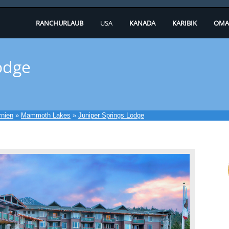
RANCHURLAUB
USA
KANADA
KARIBIK
OMA
odge
rnien
»
Mammoth Lakes
»
Juniper Springs Lodge