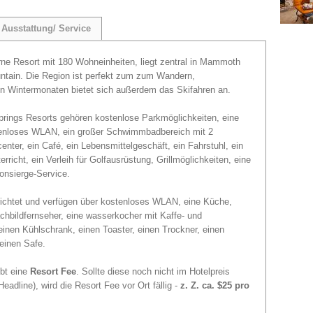
Ausstattung/ Service
erne Resort mit 180 Wohneinheiten, liegt zentral in Mammoth
tain. Die Region ist perfekt zum zum Wandern,
en Wintermonaten bietet sich außerdem das Skifahren an.
rings Resorts gehören kostenlose Parkmöglichkeiten, eine
tenloses WLAN, ein großer Schwimmbadbereich mit 2
nter, ein Café, ein Lebensmittelgeschäft, ein Fahrstuhl, ein
rricht, ein Verleih für Golfausrüstung, Grillmöglichkeiten, eine
Consierge-Service.
erichtet und verfügen über kostenloses WLAN, eine Küche,
achbildfernseher, eine wasserkocher mit Kaffe- und
einen Kühlschrank, einen Toaster, einen Trockner, einen
einen Safe.
ebt eine
Resort Fee
. Sollte diese noch nicht im Hotelpreis
eadline), wird die Resort Fee vor Ort fällig -
z. Z. ca. $25 pro