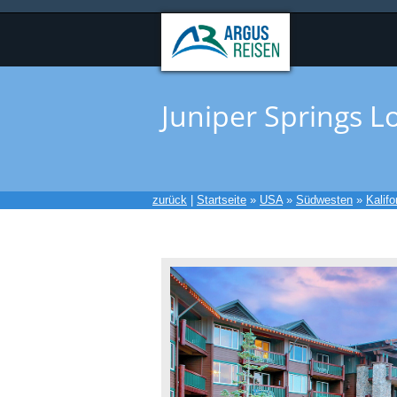
Juniper Springs L
zurück
|
Startseite
»
USA
»
Südwesten
»
Kalifo