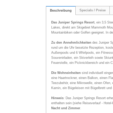
Specials / Preise
Beschreibung
Das Juniper Springs Resort
, ein 3,5 St
Lakes, direkt am Skigebiet Mammoth Moun
Mountainbiken oder Golfen geeignet. In d
Zu den Annehmlichkeiten
des Juniper Sp
rund um die Uhr besetzte Rezeption, kos
Außenpools und 6 Whirlpools, ein Fitnessce
Souvenirladen, ein Skiverleih sowie Skiunte
Feuerstelle, ein Picknickbereich und ein 
Die Wohneinheiten
sind individuell eing
eine Haartrockner, einen Balkon, einen Fl
Teezubehör, eine Mikrowelle, einen Ofen, 
Kamin, ein Bügeleisen mit Bügelbrett und 
Hinweis
: Das Juniper Springs Resort erh
enthalten sein (siehe Reiseverlauf - Hotel-H
Nacht und Zimmer
.