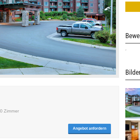
Bewe
´
Bilde
180 Zimmer
Angebot anfordern