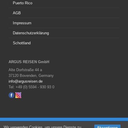
Puerto Rico
AGB
Impressum
Datenschutzerklärung
Schottland
ARGUS REISEN GmbH
Alte Dorfstraße 44 a
37120 Bovenden, Germany
info@argusreisen.de
Tel: +49 (0) 5594 - 930 93 0
Copyright © 2026 All Right Reserved,
ARGUS REISEN
JETZT Angebot anfordern
Wir verwenden Cookies, um unsere Dienste zu
Akzeptieren