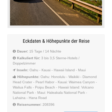
Eckdaten & Höhepunkte der Reise
Dauer:
15 Tage / 14 Nächte
Kalkuliert für:
3 bis 3,5 Sterne-Hotels /
Doppelzimmer
Inseln:
Oahu - Kauai - Hawaii Island - Maui
Höhepunkte:
Oahu: Honolulu - Waikiki - Diamond
Head Crater - Pearl Habor - Kauai: Waimea Canyon -
Wailua Falls - Poipu Beach - Hawaii Island: Volcano
National Park - Maui: Haleakala National Park -
Lahaina - Hana Road
Reisenummer:
208396