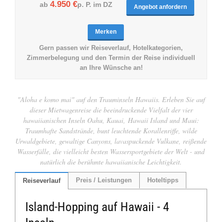
4.950 €
ab
p. P. im DZ
Angebot anfordern
Merken
Gern passen wir Reiseverlauf, Hotelkategorien,
Zimmerbelegung und den Termin der Reise individuell
an Ihre Wünsche an!
"Aloha e komo mai" auf den Trauminseln Hawaiis. Erleben Sie auf
dieser Mietwagenreise die beeindruckende Vielfalt der vier
hawaiianischen Inseln Oahu, Kauai, Hawaii Island und Maui:
Traumhafte Sandstrände, bunt leuchtende Korallenriffe, wilde
Urwaldgebiete, gewaltige Canyons, lavaspuckende Vulkane, reißende
Wasserfälle, die vielleicht besten Wassersportgebiete der Welt - und
natürlich die berühmte hawaiianische Leichtigkeit.
Preis / Leistungen
Hoteltipps
Reiseverlauf
Island-Hopping auf Hawaii - 4