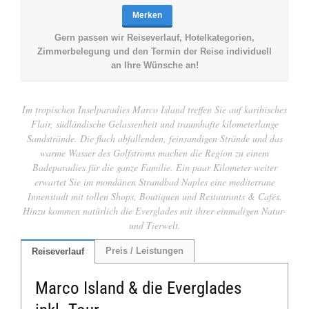
Merken
Gern passen wir Reiseverlauf, Hotelkategorien,
Zimmerbelegung und den Termin der Reise individuell
an Ihre Wünsche an!
Im tropischen Inselparadies Marco Island treffen Sie auf karibisches
Flair, südländische Gelassenheit und traumhafte kilometerlange
Sandstrände. Die flach abfallenden, feinsandigen Strände und das
warme Wasser des Golfstroms machen die Region zu einem
Badeparadies für die ganze Familie. Ein paar Kilometer weiter
erwartet Sie im mondänen Strandbad Naples eine mediterrane
Innenstadt mit tollen Shops, Boutiquen und Restaurants & Cafés.
Hinzu kommen natürlich die Everglades mit ihrer einmaligen Natur-
und Tierwelt.
Preis / Leistungen
Reiseverlauf
Marco Island & die Everglades