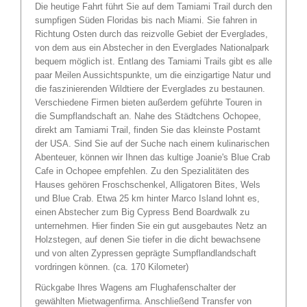
Die heutige Fahrt führt Sie auf dem Tamiami Trail durch den
sumpfigen Süden Floridas bis nach Miami. Sie fahren in
Richtung Osten durch das reizvolle Gebiet der Everglades,
von dem aus ein Abstecher in den Everglades Nationalpark
bequem möglich ist. Entlang des Tamiami Trails gibt es alle
paar Meilen Aussichtspunkte, um die einzigartige Natur und
die faszinierenden Wildtiere der Everglades zu bestaunen.
Verschiedene Firmen bieten außerdem geführte Touren in
die Sumpflandschaft an. Nahe des Städtchens Ochopee,
direkt am Tamiami Trail, finden Sie das kleinste Postamt
der USA. Sind Sie auf der Suche nach einem kulinarischen
Abenteuer, können wir Ihnen das kultige Joanie's Blue Crab
Cafe in Ochopee empfehlen. Zu den Spezialitäten des
Hauses gehören Froschschenkel, Alligatoren Bites, Wels
und Blue Crab. Etwa 25 km hinter Marco Island lohnt es,
einen Abstecher zum Big Cypress Bend Boardwalk zu
unternehmen. Hier finden Sie ein gut ausgebautes Netz an
Holzstegen, auf denen Sie tiefer in die dicht bewachsene
und von alten Zypressen geprägte Sumpflandlandschaft
vordringen können. (ca. 170 Kilometer)
Rückgabe Ihres Wagens am Flughafenschalter der
gewählten Mietwagenfirma. Anschließend Transfer von