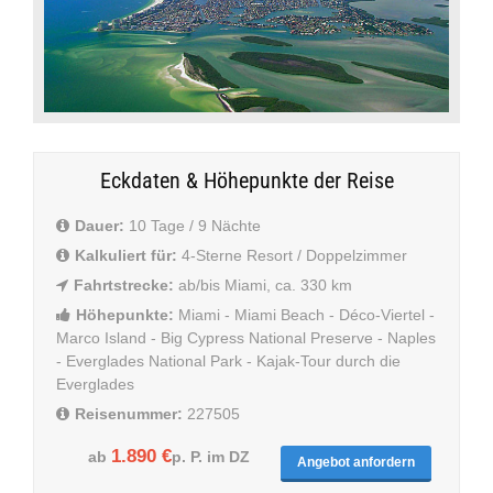
Eckdaten & Höhepunkte der Reise
Dauer:
10 Tage / 9 Nächte
Kalkuliert für:
4-Sterne Resort / Doppelzimmer
Fahrtstrecke:
ab/bis Miami, ca. 330 km
Höhepunkte:
Miami - Miami Beach - Déco-Viertel -
Marco Island - Big Cypress National Preserve - Naples
- Everglades National Park - Kajak-Tour durch die
Everglades
Reisenummer:
227505
1.890 €
ab
p. P. im DZ
Angebot anfordern