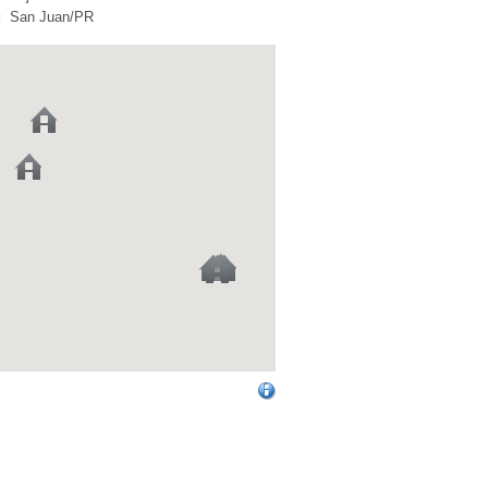
:
San Juan/PR
 von Google dargestellten Route wird die
e Verkehrs- und Wetterlage berücksichtigt.
hdem wann Sie die Karte betrachten, kann
Abweichungen (z. B. bei Sperrungen von