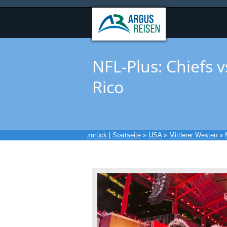
NFL-Plus: Chiefs 
Rico
zurück
|
Startseite
»
USA
»
Mittlerer Westen
»