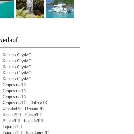
verlauf
Kansas City/MO
Kansas City/MO
Kansas City/MO
Kansas City/MO
Kansas City/MO
Grapevine/TX
Grapevine/TX
Grapevine/TX
Grapevine/TX - Dallas/TX
Utuado/PR - Rincon/PR
:
Rincon/PR - Ponce/PR
:
Ponce/PR - Fajardo/PR
:
Fajardo/PR
:
Fajardo/PR - San Juan/PR