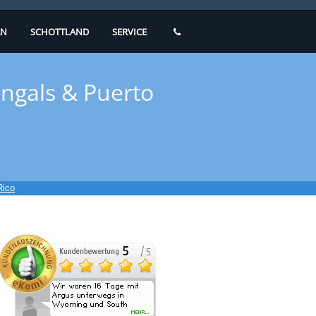
N
SCHOTTLAND
SERVICE
engals & Puerto
Rico