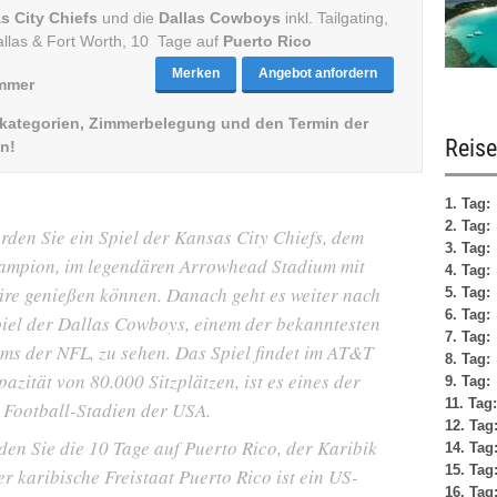
s City Chiefs
und die
Dallas Cowboys
inkl. Tailgating,
allas & Fort Worth, 10 Tage auf
Puerto Rico
Merken
Angebot anfordern
immer
elkategorien, Zimmerbelegung und den Termin der
Reise
n!
1. Tag:
2. Tag:
rden Sie ein Spiel der Kansas City Chiefs, dem
3. Tag:
ampion, im legendären Arrowhead Stadium mit
4. Tag:
re genießen können. Danach geht es weiter nach
5. Tag:
6. Tag:
piel der Dallas Cowboys, einem der bekanntesten
7. Tag:
ams der NFL, zu sehen. Das Spiel findet im AT&T
8. Tag:
pazität von 80.000 Sitzplätzen, ist es eines der
9. Tag:
11. Tag:
 Football-Stadien der USA.
12. Tag
den Sie die 10 Tage auf Puerto Rico, der Karibik
14. Tag
15. Tag
r karibische Freistaat Puerto Rico ist ein US-
16. Tag