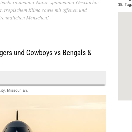
 atemberaubender Natur, spannender Geschichte,
18. Tag
ur, tropischem Klima sowie mit offenen und
freundlichen Menschen!
rgers und Cowboys vs Bengals &
ity, Missouri an.
Bei der
aktuell
Je nac
es zu 