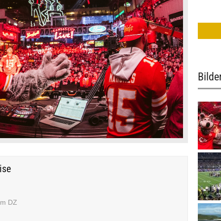
Bilde
ise
 im DZ