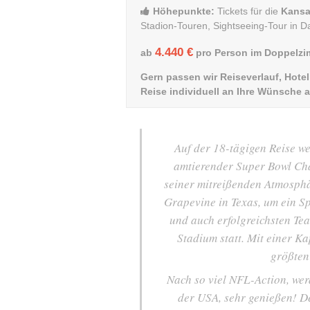
Höhepunkte:
Tickets für die
Kansa
Stadion-Touren, Sightseeing-Tour in D
4.440 €
ab
pro Person im Doppelz
Gern passen wir Reiseverlauf, Hot
Reise individuell an Ihre Wünsche a
Auf der 18-tägigen Reise we
amtierender Super Bowl Ch
seiner mitreißenden Atmosphä
Grapevine in Texas, um ein S
und auch erfolgreichsten Te
Stadium statt. Mit einer Ka
größten
Nach so viel NFL-Action, wer
der USA, sehr genießen! De