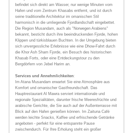
befindet sich direkt am Wasser, nur wenige Minuten vom
Hafen und vom Zentrum Khasabs entfernt, und ist durch
seine traditionelle Architektur im omanischen Stil
harmonisch in die umliegende Fjordlandschaft eingebettet.
Die Region Musandam, auch als "Norwegen Arabiens"
bekannt, besticht durch ihre beeindruckenden Fjorde, hohen
Klippen und türkisblauen Buchten. In der Umgebung bieten
sich unvergessliche Erlebnisse wie eine Dhow-Fahrt durch
die Khor Ash Sham Fjorde, ein Besuch des historischen
Khasab Forts, oder eine Entdeckungstour zu den
Bergdörfern von Jebel Harim an.
Services und Annehmlichkeiten
:
Im Atana Musandam erwartet Sie eine Atmosphäre aus
Komfort und omanischer Gastfreundschaft. Das
Hauptrestaurant Al Mawra serviert internationale und
regionale Spezialitäten, darunter frische Meeresfrüchte und
arabische Gerichte, die Sie auch auf der Außenterrasse mit
Blick auf den Hafen genießen können. Im Zaituna Café
werden leichte Snacks, Kaffee und erfrischende Getränke
angeboten - perfekt für eine entspannte Pause
zwischendurch. Für Ihre Erholung steht ein großer