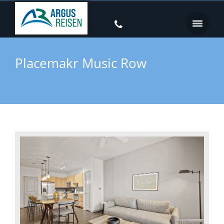
Placemakr Music Row