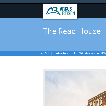
The Read House
zurück
|
Startseite
»
USA
»
Südstaaten der US