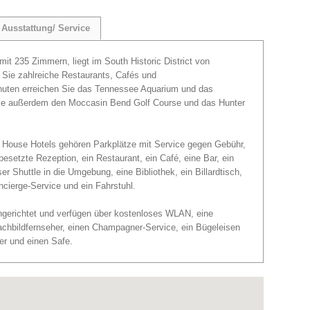
Ausstattung/ Service
 mit 235 Zimmern, liegt im South Historic District von
 Sie zahlreiche Restaurants, Cafés und
inuten erreichen Sie das Tennessee Aquarium und das
e außerdem den Moccasin Bend Golf Course und das Hunter
House Hotels gehören Parkplätze mit Service gegen Gebühr,
setzte Rezeption, ein Restaurant, ein Café, eine Bar, ein
er Shuttle in die Umgebung, eine Bibliothek, ein Billardtisch,
ncierge-Service und ein Fahrstuhl.
ingerichtet und verfügen über kostenloses WLAN, eine
lachbildfernseher, einen Champagner-Service, ein Bügeleisen
er und einen Safe.