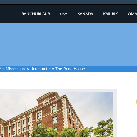
RANCHURLAUB
USA
KANADA
KARIBIK
OMA
A
»
Mississippi
»
Unterkünfte
»
The Read House