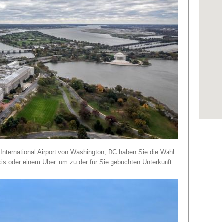
Bei der
aktuell
International Airport von Washington, DC haben Sie die Wahl
Je nac
xis oder einem Uber, um zu der für Sie gebuchten Unterkunft
es zu 
Pässen
kommen.
Fällen 
Mietwa