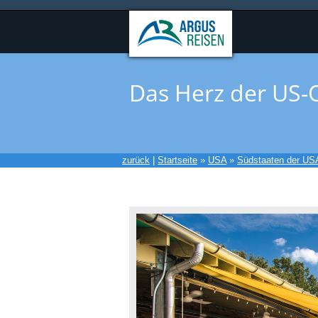
Das Herz der US-
zurück
|
Startseite
»
USA
»
Südstaaten der US