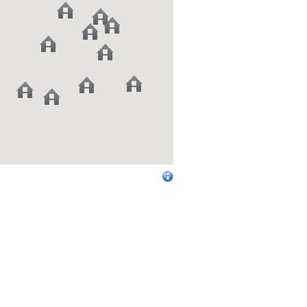
 von Google dargestellten Route wird die
e Verkehrs- und Wetterlage berücksichtigt.
hdem wann Sie die Karte betrachten, kann
Abweichungen (z. B. bei Sperrungen von
 im Winter) zu unserem Reiseverlauf
 Bitte orientieren Sie sich in diesen
an unserem Reiseverlauf der
genrundreise