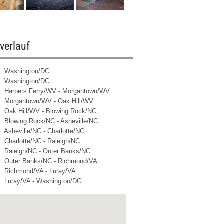
verlauf
Washington/DC
Washington/DC
Harpers Ferry/WV - Morgantown/WV
Morgantown/WV - Oak Hill/WV
:
Oak Hill/WV - Blowing Rock/NC
:
Blowing Rock/NC - Asheville/NC
:
Asheville/NC - Charlotte/NC
:
Charlotte/NC - Raleigh/NC
:
Raleigh/NC - Outer Banks/NC
:
Outer Banks/NC - Richmond/VA
:
Richmond/VA - Luray/VA
:
Luray/VA - Washington/DC