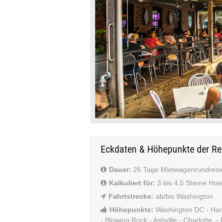
Eckdaten & Höhepunkte der Re
Dauer:
26 Tage Mietwagenrundreis
Kalkuliert für:
3 bis 4,5 Sterne Hot
Fahrtstrecke:
ab/bis Washington
Höhepunkte:
Washington DC - Har
- Blowing Rock - Ashville - Charlotte 