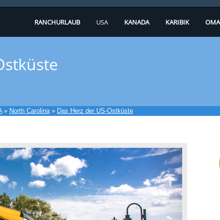
RANCHURLAUB
USA
KANADA
KARIBIK
OMA
Ostküste
A
»
North Carolina
»
Das Herz der US-Ostküste