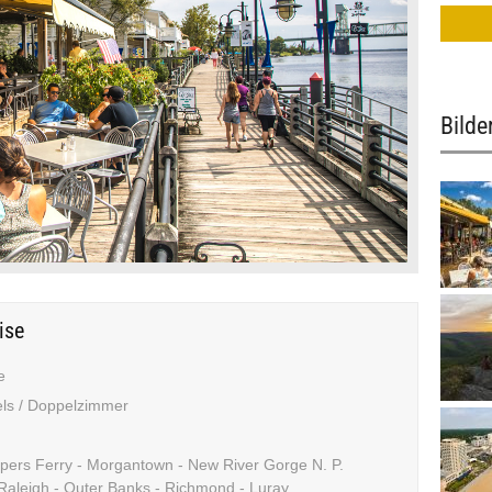
Bilde
ise
e
els / Doppelzimmer
pers Ferry - Morgantown -
New River Gorge N. P.
- Raleigh - Outer Banks - Richmond - Luray