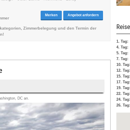
Merken
Angebot anfordern
immer
Reise
elkategorien, Zimmerbelegung und den Termin der
n!
1. Tag:
4. Tag:
5. Tag:
7. Tag:
10. Tag
e
12. Tag
15. Tag
17. Tag
19. Tag
22. Tag
ashington, DC an.
24. Tag
26. Tag