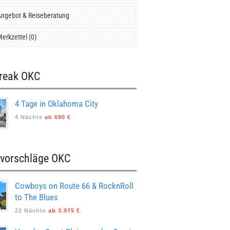
ngebot & Reiseberatung
erkzettel (0)
Break OKC
4 Tage in Oklahoma City
4 Nächte
ab 690 €
evorschläge OKC
Cowboys on Route 66 & RocknRoll
to The Blues
22 Nächte
ab 3.975 €