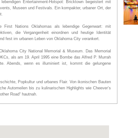
lebendigen Entertainment-Hotspot: Bricktown begeistert mit
vents, Museen und Festivals. Ein kompakter, urbaner Ort, der
t.
 First Nations Oklahomas als lebendige Gegenwart: mit
tiven, die Vergangenheit einordnen und heutige Identität
und fest im urbanen Leben von Oklahoma City verankert.
s Oklahoma City National Memorial & Museum. Das Memorial
 OKCs, als am 19. April 1995 eine Bombe das Alfred P. Murrah
örte. Abends, wenn es illuminiert ist, kommt die gelungene
schichte, Popkultur und urbanes Flair. Von ikonischen Bauten
sche Automeilen bis zu kulinarischen Highlights wie Cheever’s
Mother Road“ hautnah.