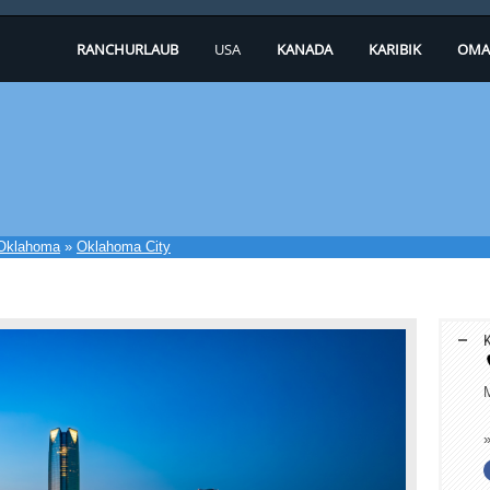
RANCHURLAUB
USA
KANADA
KARIBIK
OMA
Oklahoma
»
Oklahoma City
K
M