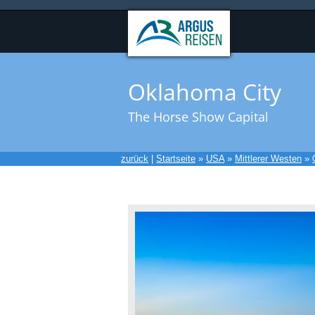
Oklahoma City
The Horse Show Capital
zurück
|
Startseite
»
USA
»
Mittlerer Westen
»