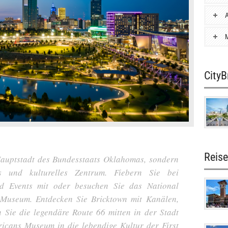
A
M
City
Reis
Hauptstadt des Bundesstaats Oklahomas, sondern
es und kulturelles Zentrum. Fiebern Sie bei
nd Events mit oder besuchen Sie das National
Museum. Entdecken Sie Bricktown mit Kanälen,
 Sie die legendäre Route 66 mitten in der Stadt
ricans Museum in die lebendige Kultur der First