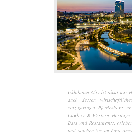
Oklahoma City ist nicht nur 
auch dessen wirtschaftlich
einzigartigen Pferdeshows u
Cowboy & Western Heritage 
Bars und Restaurants, erleben
und tauchen Sie im First Ame