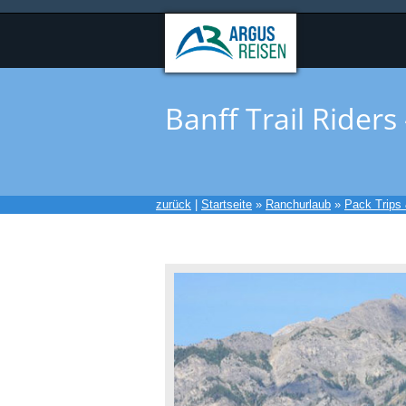
Banff Trail Riders 
zurück
|
Startseite
»
Ranchurlaub
»
Pack Trips &