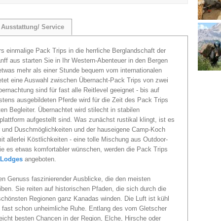
Ausstattung/ Service
rs einmalige Pack Trips in die herrliche Berglandschaft der
f aus starten Sie in Ihr Western-Abenteuer in den Bergen
 etwas mehr als einer Stunde bequem vom internationalen
bietet eine Auswahl zwischen Übernacht-Pack Trips von zwei
rnachtung sind für fast alle Reitlevel geeignet - bis auf
stens ausgebildeten Pferde wird für die Zeit des Pack Trips
n Begleiter. Übernachtet wird stilecht in stabilen
lattform aufgestellt sind. Was zunächst rustikal klingt, ist es
er und Duschmöglichkeiten und der hauseigene Camp-Koch
 allerlei Köstlichkeiten - eine tolle Mischung aus Outdoor-
Sie es etwas komfortabler wünschen, werden die Pack Trips
 Lodges
angeboten.
n Genuss faszinierender Ausblicke, die den meisten
en. Sie reiten auf historischen Pfaden, die sich durch die
 schönsten Regionen ganz Kanadas winden. Die Luft ist kühl
ne fast schon unheimliche Ruhe. Entlang des vom Gletscher
eicht besten Chancen in der Region, Elche, Hirsche oder