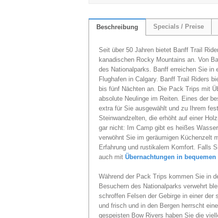
Specials / Preise
Beschreibung
Seit über 50 Jahren bietet Banff Trail Ride
kanadischen Rocky Mountains an. Von Banf
des Nationalparks. Banff erreichen Sie in
Flughafen in Calgary. Banff Trail Riders 
bis fünf Nächten an. Die Pack Trips mit Übe
absolute Neulinge im Reiten. Eines der be
extra für Sie ausgewählt und zu Ihrem feste
Steinwandzelten, die erhöht auf einer Holzp
gar nicht: Im Camp gibt es heißes Wass
verwöhnt Sie im geräumigen Küchenzelt mit
Erfahrung und rustikalem Komfort. Falls 
auch mit
Übernachtungen in bequemen
Während der Pack Trips kommen Sie in de
Besuchern des Nationalparks verwehrt bleib
schroffen Felsen der Gebirge in einer der
und frisch und in den Bergen herrscht ei
gespeisten Bow Rivers haben Sie die viell