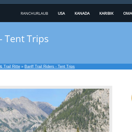
RANCHURLAUB
USA
KANADA
KARIBIK
OMA
- Tent Trips
 Trail Ritte
»
Banff Trail Riders - Tent Trips